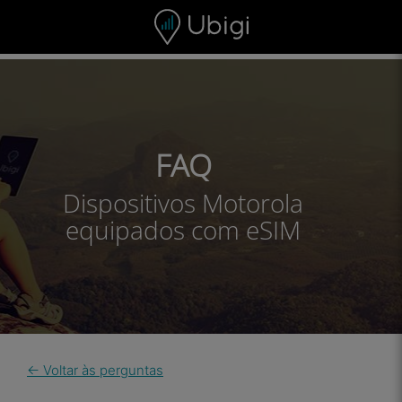
Skip to content
Conteúdo
Barra de navegação
Rodapé
FAQ
Dispositivos Motorola
equipados com eSIM
← Voltar às perguntas