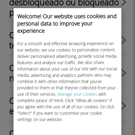
desbloqueado ou bloqueado
pela minha operadora?
Welcome! Our website uses cookies and
personal data to improve your
experience
O que é um EID em um
telefone?
For a smooth and effective browsing experience on
our website, we use cookies to personalise content,
deliver personalised advertising, provide social media
features and analyse our traffic. We also share
Onde posso encontrar o EID
information about your use of our site with our social
media, advertising and analytics partners who may
no meu iPhone?
combine it with other information that you've
provided to them or that they've collected from your
use of their services.
Manage your cookies
with
Onde posso encontrar o EID
complete peace of mind. Click "Allow all cookies" if
you agree with the use of all of our cookies. Or click
em meu dispositivo Android?
"Select" if you want to customise your cookie
settings on our website.
Como posso verificar se meu