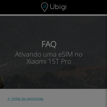
Skip to content
Conteúdo
Barra de navegação
Rodapé
FAQ
Ativando uma eSIM no
Xiaomi 15T Pro
← Voltar às perguntas