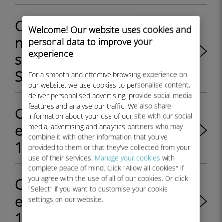
Como instalar o Ubigi eSIM
Welcome! Our website uses cookies and
no Samsung Galaxy S22
personal data to improve your
experience
series (incluindo S22, S22+ e
S22 Ultra)?
For a smooth and effective browsing experience on
our website, we use cookies to personalise content,
deliver personalised advertising, provide social media
features and analyse our traffic. We also share
Como instalar o Ubigi eSIM
information about your use of our site with our social
em seus modelos de iPhone
media, advertising and analytics partners who may
combine it with other information that you've
14?
provided to them or that they've collected from your
use of their services.
Manage your cookies
with
complete peace of mind. Click "Allow all cookies" if
you agree with the use of all of our cookies. Or click
Como instalar o Ubigi eSIM
"Select" if you want to customise your cookie
em seus modelos de iPhone
settings on our website.
12?