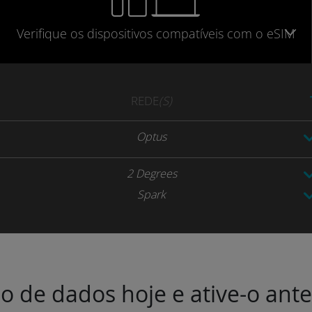
Verifique
os dispositivos compatíveis
com o eSIM
REDE
(S)
Optus
2 Degrees
Spark
o de dados hoje e ative-o ant