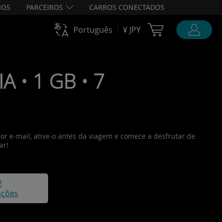
IOS
PARCEIROS
CARROS CONECTADOS
Cart Ubigi
Português
¥ JPY
 • 1 GB • 7
or e-mail, ative-o antes da viagem e comece a desfrutar de
ar!
2
ações