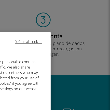
Crie sua conta
Refuse all cookies
para começar a usar seu plano de dados,
verificar seu saldo e fazer recargas em
qualquer lugar.
Desfrute!
o personalise content,
ffic. We also share
lytics partners who may
llected from your use of
ookies" if you agree with
 settings on our website.
é tão bom