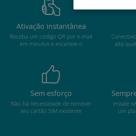
Ativação instantânea
Receba um código QR por e-mail
Conectivi
em minutos e escaneie-o
alta qua
Sem esforço
Sempre
Não há necessidade de remover
Instale s
seu cartão SIM existente
um pla