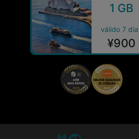
1 GB
válido 7 dia
¥900