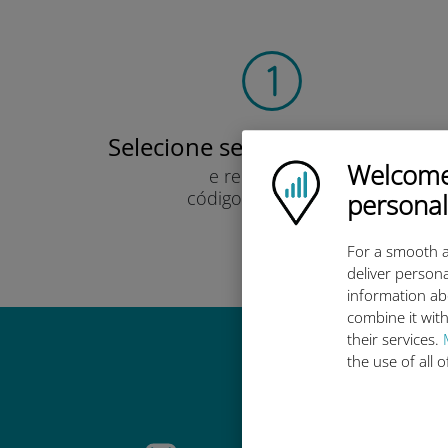
Selecione seu plano de dados
Welcome!
Ubigi logo
e recebê-lo por
código QR via e-mail.
personal
Rápido!
For a smooth a
deliver persona
information ab
combine it with
their services.
the use of all 
Por que 