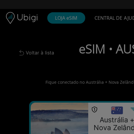
Skip to content
Conteúdo
Barra de navegação
Rodapé
LOJA eSIM
CENTRAL DE AJU
eSIM • AU
Voltar à lista
Back to list
Fique conectado no Austrália + Nova Zelândi
Austrália 
Nova Zelând