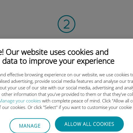
Digitalize o código QR
 Our website uses cookies and
para ativar o plano de dados e instalar o Ubigi
eSIM.
 data to improve your experience
Simples!
nd effective browsing experience on our website, we use cookies t
lised advertising, provide social media features and analyse our tra
out your use of our site with our social media, advertising and ana
 other information that you've provided to them or that they've co
Manage your cookies
with complete peace of mind. Click "Allow all c
of our cookies. Or click "Select" if you want to customise your cookie
o eSIM internacional da Ubigi 
ALLOW ALL COOKIES
MANAGE