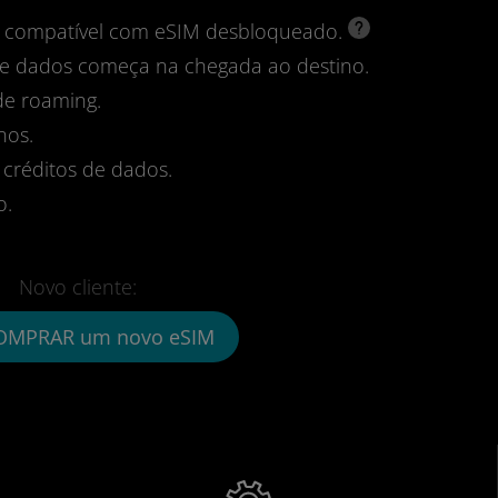
vo compatível com eSIM desbloqueado.
 de dados começa na chegada ao destino.
de roaming.
nos.
 créditos de dados.
o.
Novo cliente:
OMPRAR um novo eSIM