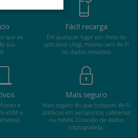
cio
Fácil recarga
do que as
Em qualquer lugar por meio do
de sua
aplicativo Ubigi, mesmo sem Wi-Fi
al
ou dados restantes
tivos
Mais seguro
phones e
Mais seguro do que hotspots Wi-Fi
om eSIM e
públicos em aeroportos, cafeterias
Windows
ou hotéis. Conexão de dados
criptografada.