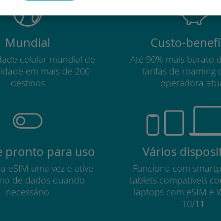
Mundial
Custo-benefí
dade celular mundial de
Até 90% mais barato 
lidade em mais de 200
tarifas de roaming 
destinos
operadora atu
 pronto para uso
Vários disposi
eu eSIM uma vez e ative
Funciona com smart
no de dados quando
tablets compatíveis c
necessário
laptops com eSIM e 
10/11