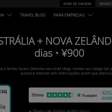
eSIM DE VIAGEM
NEGÓC
DA
TRAVEL BLOG
PARA EMPRESAS
STRÁLIA + NOVA ZELÂNDIA
dias • ¥900
a a tarifas locais! Obtenha seu eSIM Ubigi, receba seu código QR p
acesso à internet sem interrupções assim que aterriss
4297
Ótimo
avali
+
ia
Plano de dados eSIM único.