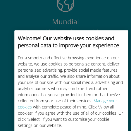
Mundial
Conectividade celular mundial de
Welcome! Our website uses cookies and
alta qualidade em mais de 200
personal data to improve your experience
destinos
For a smooth and effective browsing experience on our
website, we use cookies to personalise content, deliver
personalised advertising, provide social media features
and analyse our traffic. We also share information about
your use of our site with our social media, advertising and
Custo-benefício
analytics partners who may combine it with other
information that you've provided to them or that they've
Até 90% mais barato do que as
collected from your use of their services.
Manage your
tarifas de roaming de sua
cookies
with complete peace of mind. Click "Allow all
operadora atual
cookies" if you agree with the use of all of our cookies. Or
click "Select" if you want to customise your cookie
settings on our website.