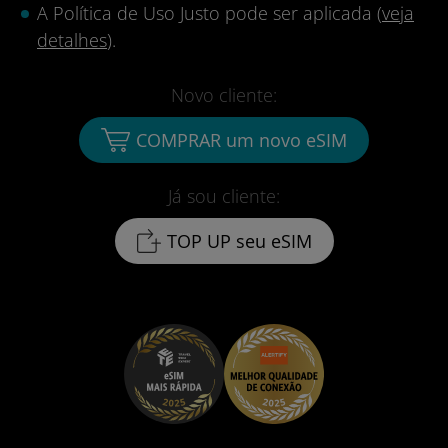
A Política de Uso Justo pode ser aplicada (
veja
detalhes
).
Novo cliente:
COMPRAR um novo eSIM
Já sou cliente:
TOP UP seu eSIM