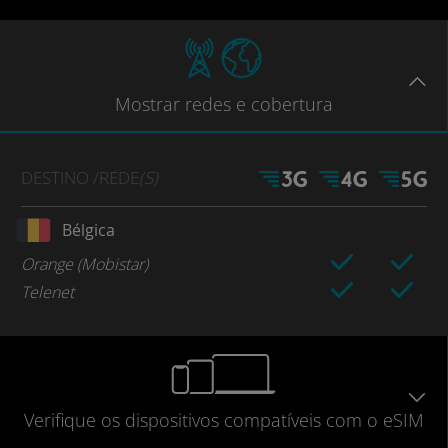
Mostrar
redes e cobertura
DESTINO
/REDE
(S)
Bélgica
Orange (Mobistar)
Telenet
Verifique
os dispositivos compatíveis
com o eSIM