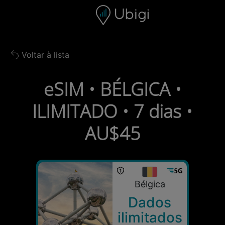
Skip to content
Conteúdo
Barra de navegação
Rodapé
Voltar à lista
Back to list
eSIM • BÉLGICA •
ILIMITADO • 7 dias •
AU$45
Bélgica
Dados
ilimitados