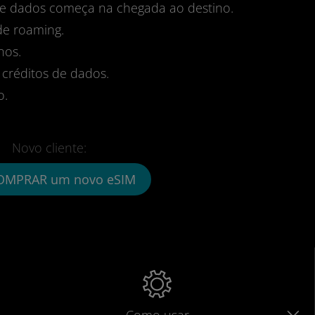
 de dados começa na chegada ao destino.
de roaming.
nos.
 créditos de dados.
o.
Novo cliente:
OMPRAR um novo eSIM