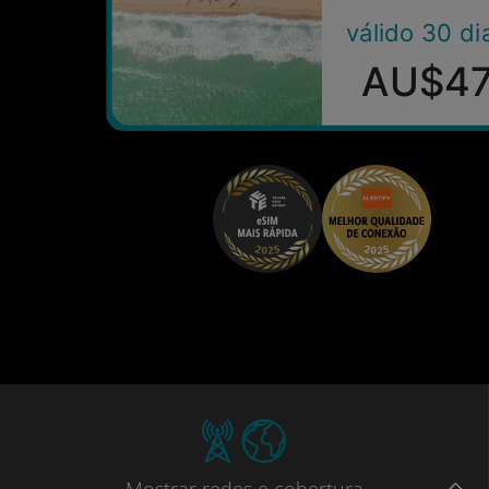
válido 30 di
AU$4