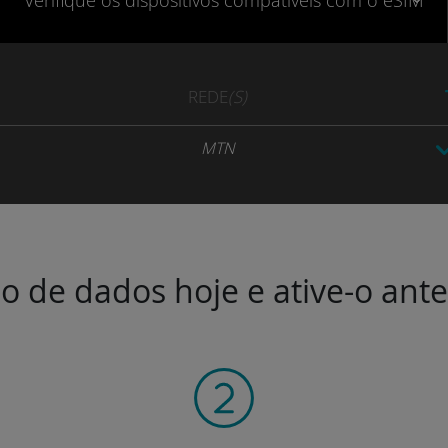
Verifique
os dispositivos compatíveis
com o eSIM
REDE
(S)
MTN
o de dados hoje e ative-o ant