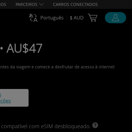
IOS
PARCEIROS
CARROS CONECTADOS
Cart Ubigi
Português
$ AUD
 • AU$47
antes da viagem e comece a desfrutar de acesso à internet
6
ações
vo compatível com eSIM desbloqueado.