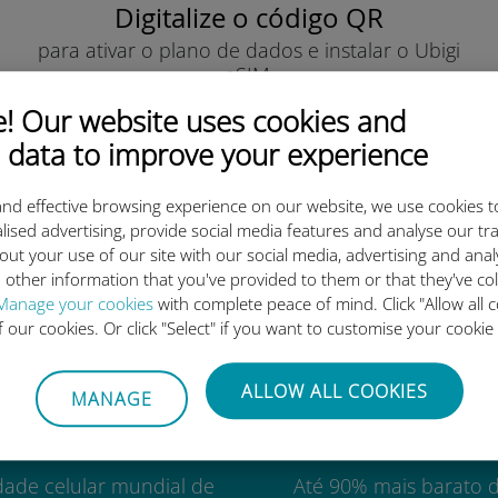
Digitalize o código QR
para ativar o plano de dados e instalar o Ubigi
eSIM.
Simples!
 Our website uses cookies and
 data to improve your experience
nd effective browsing experience on our website, we use cookies t
lised advertising, provide social media features and analyse our tra
out your use of our site with our social media, advertising and ana
o eSIM internacional da Ubigi 
 other information that you've provided to them or that they've co
Manage your cookies
with complete peace of mind. Click "Allow all c
of our cookies. Or click "Select" if you want to customise your cookie
ALLOW ALL COOKIES
MANAGE
Mundial
Custo-benefí
dade celular mundial de
Até 90% mais barato 