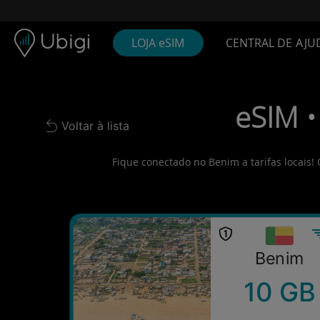
Skip to content
Conteúdo
Barra de navegação
Rodapé
LOJA eSIM
CENTRAL DE AJU
eSIM •
Voltar à lista
Back to list
Fique conectado no Benim a tarifas locais!
Benim
10 GB