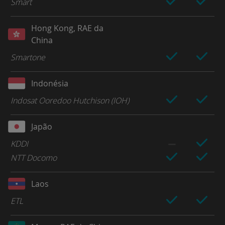
Smart
Hong Kong, RAE da
China
Smartone
Indonésia
Indosat Ooredoo Hutchison (IOH)
Japão
KDDI
NTT Docomo
Laos
ETL