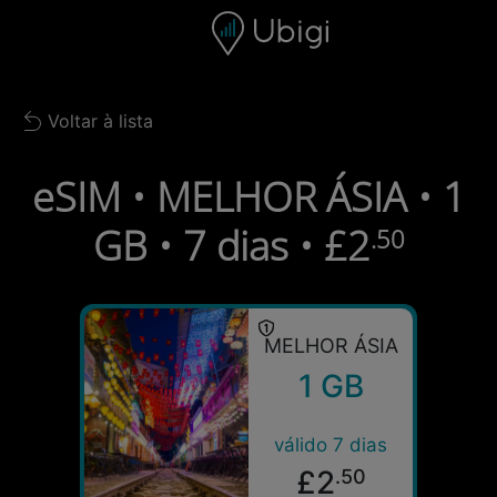
Skip to content
Conteúdo
Barra de navegação
Rodapé
Voltar à lista
Back to list
eSIM • MELHOR ÁSIA • 1
GB • 7 dias • £2
.50
MELHOR ÁSIA
1 GB
válido 7 dias
£2
.50