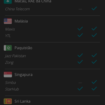
Macau, RAE da China
China Telecom
Malásia
Maxis
YTL
Paquistão
Jazz Pakistan
Zong
Singapura
Simba
StarHub
Sri Lanka