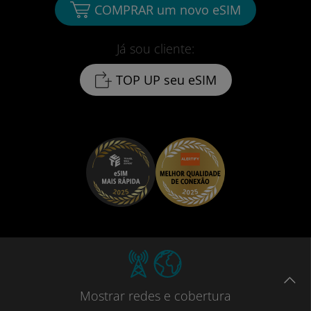
COMPRAR um novo eSIM
Já sou cliente:
TOP UP seu eSIM
Mostrar
redes e cobertura