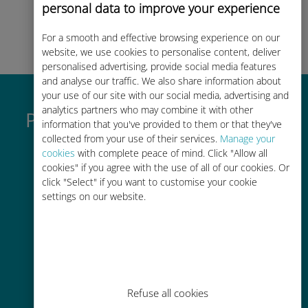
para começar a usar seu plano de
personal data to improve your experience
dados, verificar seu saldo e fazer
recargas em qualquer lugar.
Desfrute!
For a smooth and effective browsing experience on our
website, we use cookies to personalise content, deliver
personalised advertising, provide social media features
and analyse our traffic. We also share information about
your use of our site with our social media, advertising and
analytics partners who may combine it with other
Por que o eSIM internacional
information that you've provided to them or that they've
da Ubigi é tão bom
collected from your use of their services.
Manage your
cookies
with complete peace of mind. Click "Allow all
cookies" if you agree with the use of all of our cookies. Or
click "Select" if you want to customise your cookie
settings on our website.
Ativação instantânea
Receba um código QR por e-mail
em minutos e escaneie-o
Refuse all cookies