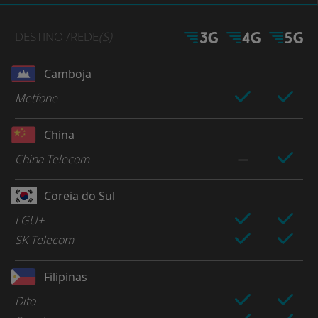
DESTINO
/REDE
(S)
Camboja
Metfone
China
China Telecom
Coreia do Sul
LGU+
SK Telecom
Filipinas
Dito