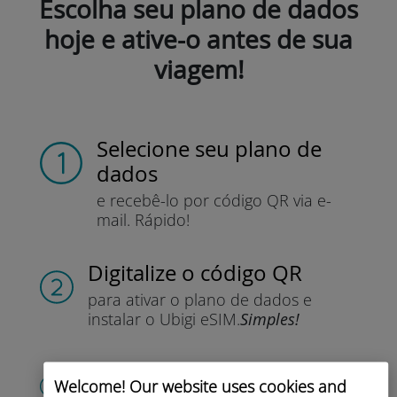
Escolha seu plano de dados
hoje e ative-o antes de sua
viagem!
Selecione seu plano de
dados
e recebê-lo por
código QR via e-
mail.
Rápido!
Digitalize o código QR
para ativar o plano de dados e
instalar o Ubigi eSIM.
Simples!
Crie sua conta
Welcome! Our website uses cookies and