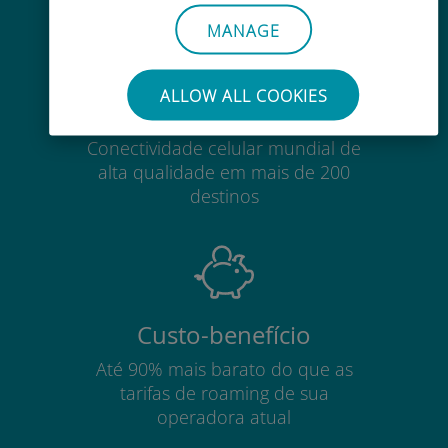
MANAGE
ALLOW ALL COOKIES
Mundial
Conectividade celular mundial de
alta qualidade em mais de 200
destinos
Custo-benefício
Até 90% mais barato do que as
tarifas de roaming de sua
operadora atual