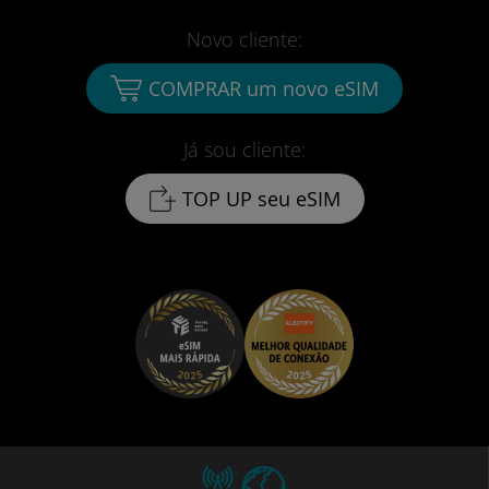
Novo cliente:
COMPRAR um novo eSIM
Já sou cliente:
TOP UP seu eSIM