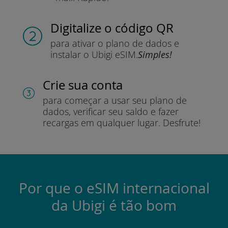
Digitalize o código QR
para ativar o plano de dados e
instalar o Ubigi eSIM.
Simples!
Crie sua conta
para começar a usar seu plano de
dados, verificar seu saldo e fazer
recargas em qualquer lugar.
Desfrute!
Por que o eSIM internacional
da Ubigi é tão bom