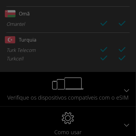
Omã
Omantel
Turquia
Turk Telecom
Turkcell
Verifique
os dispositivos compatíveis
com o eSIM
Como usar