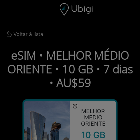
Skip to content
Conteúdo
Barra de navegação
Rodapé
Voltar à lista
Back to list
eSIM • MELHOR MÉDIO
ORIENTE • 10 GB • 7 dias
• AU$59
MELHOR
MÉDIO
ORIENTE
10 GB