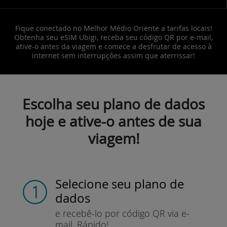
Fique conectado no Melhor Médio Oriente a tarifas locais!
Obtenha seu eSIM Ubigi, receba seu código QR por e-mail,
ative-o antes da viagem e comece a desfrutar de acesso à
internet sem interrupções assim que aterrissar!
Escolha seu plano de dados
hoje e ative-o antes de sua
viagem!
Selecione seu plano de
dados
e recebê-lo por
código QR via e-
mail.
Rápido!