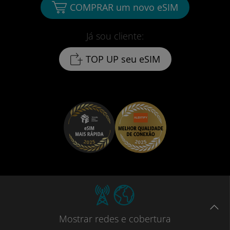
COMPRAR um novo eSIM
Já sou cliente:
TOP UP seu eSIM
Mostrar
redes e cobertura