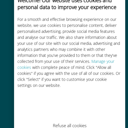
Welcome! Our website uses cookies and
personal data to improve your experience
Custo-benefício
For a smooth and effective browsing experience on our
Até 90% mais barato do que as
website, we use cookies to personalise content, deliver
personalised advertising, provide social media features
tarifas de roaming de sua
and analyse our traffic. We also share information about
operadora atual
your use of our site with our social media, advertising and
analytics partners who may combine it with other
information that you've provided to them or that they've
collected from your use of their services.
Manage your
cookies
with complete peace of mind. Click "Allow all
cookies" if you agree with the use of all of our cookies. Or
Fácil recarga
click "Select" if you want to customise your cookie
settings on our website.
Em qualquer lugar por meio do
aplicativo Ubigi, mesmo sem Wi-Fi
ou dados restantes
Refuse all cookies