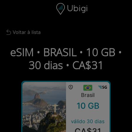
Skip to content
Conteúdo
Barra de navegação
Rodapé
Voltar à lista
Back to list
eSIM • BRASIL • 10 GB •
30 dias • CA$31
Brasil
10 GB
válido 30 dias
CA$31