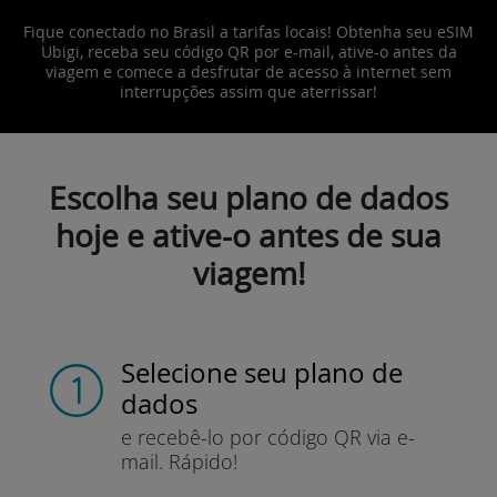
Fique conectado no Brasil a tarifas locais! Obtenha seu eSIM
Ubigi, receba seu código QR por e-mail, ative-o antes da
viagem e comece a desfrutar de acesso à internet sem
interrupções assim que aterrissar!
Escolha seu plano de dados
hoje e ative-o antes de sua
viagem!
Selecione seu plano de
dados
e recebê-lo por
código QR via e-
mail.
Rápido!