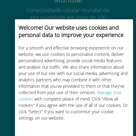
Conectividade celular mundial de
alta qualidade em mais de 200
destinos
Welcome! Our website uses cookies and
personal data to improve your experience
For a smooth and effective browsing experience on our
website, we use cookies to personalise content, deliver
personalised advertising, provide social media features
Custo-benefício
and analyse our traffic. We also share information about
your use of our site with our social media, advertising and
Até 90% mais barato do que as
analytics partners who may combine it with other
tarifas de roaming de sua
information that you've provided to them or that they've
operadora atual
collected from your use of their services.
Manage your
cookies
with complete peace of mind. Click "Allow all
cookies" if you agree with the use of all of our cookies. Or
click "Select" if you want to customise your cookie
settings on our website.
Fácil recarga