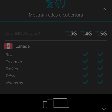
Mostrar
redes e cobertura
DESTINO
/REDE
(S)
Canadá
Bell
Freedom
Sasktel
Telus
Videotron