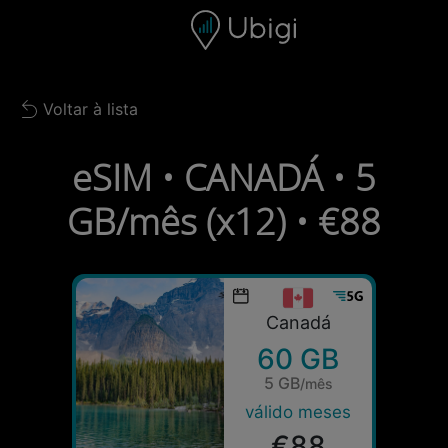
Skip to content
Conteúdo
Barra de navegação
Rodapé
Voltar à lista
Back to list
eSIM • CANADÁ • 5
GB/mês (x12) • €88
Canadá
60 GB
5 GB
/mês
válido meses
€88