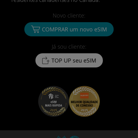
Novo cliente:
COMPRAR um novo eSIM
Já sou cliente:
TOP UP seu eSIM