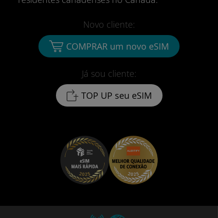
Novo cliente:
COMPRAR um novo eSIM
Já sou cliente:
TOP UP seu eSIM