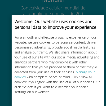
Conectividade celular mundial de
alta qualidade em mais de 200
destinos
Welcome! Our website uses cookies and
personal data to improve your experience
For a smooth and effective browsing experience on our
website, we use cookies to personalise content, deliver
personalised advertising, provide social media features
Custo-benefício
and analyse our traffic. We also share information about
your use of our site with our social media, advertising and
Até 90% mais barato do que as
analytics partners who may combine it with other
tarifas de roaming de sua
information that you've provided to them or that they've
operadora atual
collected from your use of their services.
Manage your
cookies
with complete peace of mind. Click "Allow all
cookies" if you agree with the use of all of our cookies. Or
click "Select" if you want to customise your cookie
settings on our website.
Fácil recarga