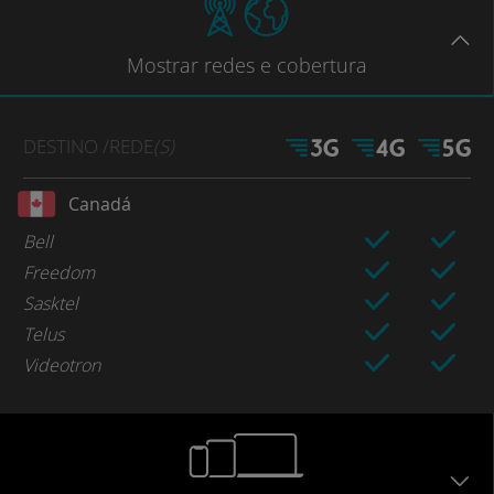
Mostrar
redes e cobertura
DESTINO
/REDE
(S)
Canadá
Bell
Freedom
Sasktel
Telus
Videotron