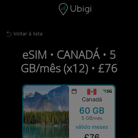
Skip to content
Conteúdo
Barra de navegação
Rodapé
Voltar à lista
Back to list
eSIM • CANADÁ • 5
GB/mês (x12) • £76
Canadá
60 GB
5 GB
/mês
válido meses
£76