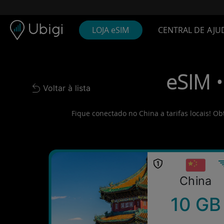
Skip to content
Conteúdo
Barra de navegação
Rodapé
LOJA eSIM
CENTRAL DE AJU
eSIM •
Voltar à lista
Back to list
Fique conectado no China a tarifas locais! O
China
10 GB