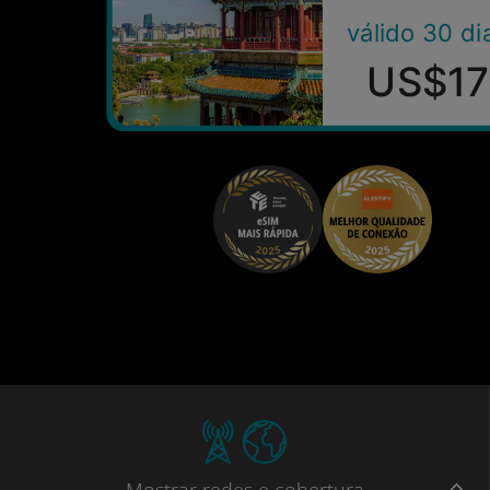
válido 30 di
US$17