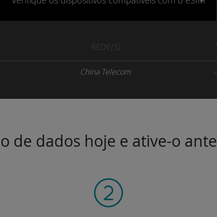
Verifique
os dispositivos compatíveis
com o eSIM
REDE
(S)
China Telecom
o de dados hoje e ative-o ant