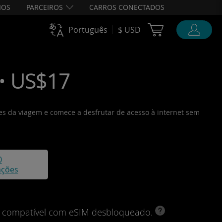
IOS
PARCEIROS
CARROS CONECTADOS
Cart Ubigi
Português
$ USD
 • US$17
tes da viagem e comece a desfrutar de acesso à internet sem
0
ações
vo compatível com eSIM desbloqueado.