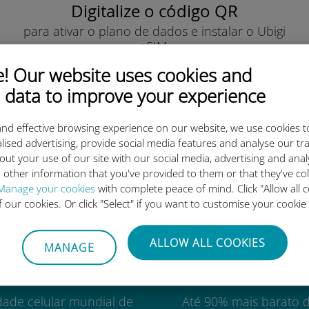
Digitalize o código QR
para ativar o plano de dados e instalar o Ubigi
eSIM.
Simples!
 Our website uses cookies and
 data to improve your experience
nd effective browsing experience on our website, we use cookies t
lised advertising, provide social media features and analyse our tra
out your use of our site with our social media, advertising and ana
o eSIM internacional da Ubigi 
 other information that you've provided to them or that they've co
Manage your cookies
with complete peace of mind. Click "Allow all c
of our cookies. Or click "Select" if you want to customise your cookie
ALLOW ALL COOKIES
MANAGE
Mundial
Custo-benefí
dade celular mundial de
Até 90% mais barato 