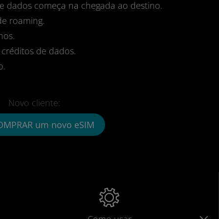
 de dados começa na chegada ao destino.
de roaming.
nos.
 créditos de dados.
o.
Novo cliente:
OMPRAR um novo eSIM