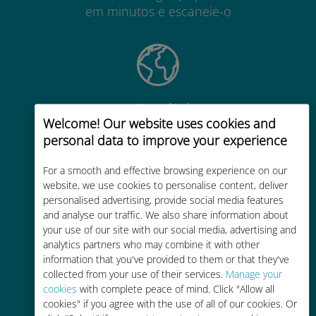
em minutos e escaneie-o
Mundial
Welcome! Our website uses cookies and
Conectividade celular mundial de
personal data to improve your experience
alta qualidade em mais de 200
destinos
For a smooth and effective browsing experience on our
website, we use cookies to personalise content, deliver
personalised advertising, provide social media features
and analyse our traffic. We also share information about
your use of our site with our social media, advertising and
analytics partners who may combine it with other
information that you've provided to them or that they've
Custo-benefício
collected from your use of their services.
Manage your
Até 90% mais barato do que as
cookies
with complete peace of mind. Click "Allow all
cookies" if you agree with the use of all of our cookies. Or
tarifas de roaming de sua