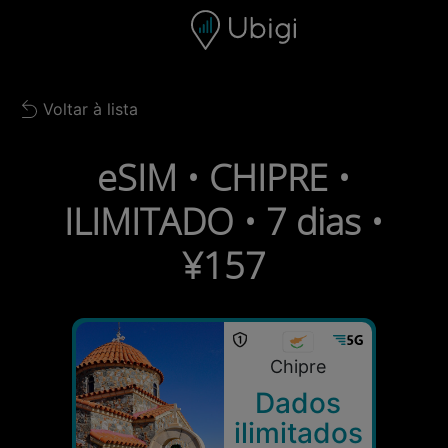
Skip to content
Conteúdo
Barra de navegação
Rodapé
Voltar à lista
Back to list
eSIM • CHIPRE •
ILIMITADO • 7 dias •
¥157
Chipre
Dados
ilimitados