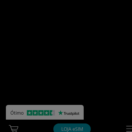
Ótimo
Cart Ubigi
Nav
LOJA eSIM