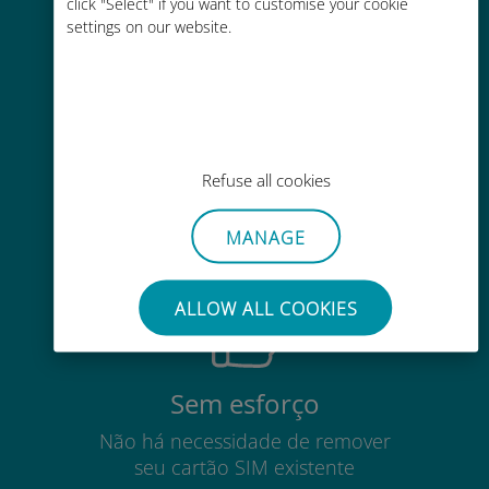
click "Select" if you want to customise your cookie
operadora atual
settings on our website.
Fácil recarga
Refuse all cookies
Em qualquer lugar por meio do
aplicativo Ubigi, mesmo sem Wi-Fi
MANAGE
ou dados restantes
ALLOW ALL COOKIES
Sem esforço
Não há necessidade de remover
seu cartão SIM existente