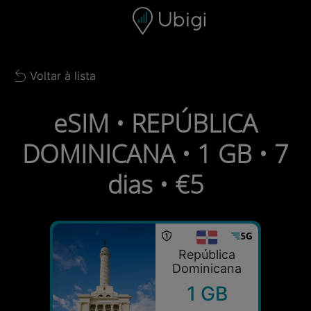
Skip to content
Conteúdo
Barra de navegação
Rodapé
Voltar à lista
Back to list
eSIM • REPÚBLICA
DOMINICANA • 1 GB • 7
dias • €5
República
Dominicana
1 GB