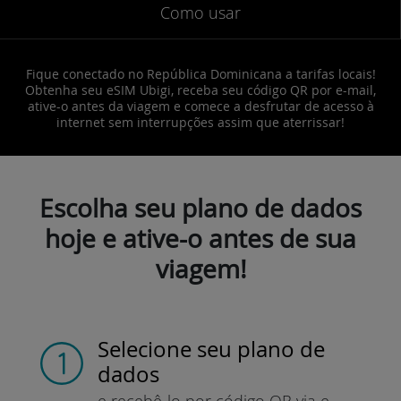
Como usar
Fique conectado no República Dominicana a tarifas locais!
Obtenha seu eSIM Ubigi, receba seu código QR por e-mail,
ative-o antes da viagem e comece a desfrutar de acesso à
internet sem interrupções assim que aterrissar!
Escolha seu plano de dados
hoje e ative-o antes de sua
viagem!
Selecione seu plano de
dados
e recebê-lo por
código QR via e-