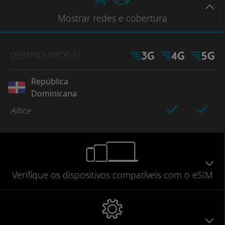
Mostrar
redes e cobertura
DESTINO
/REDE
(S)
República
Dominicana
Altice
Verifique
os dispositivos compatíveis
com o eSIM