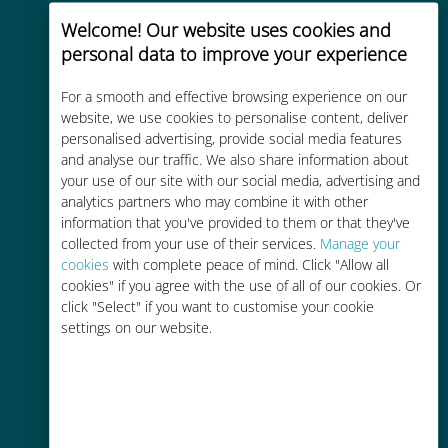
Welcome! Our website uses cookies and
personal data to improve your experience
For a smooth and effective browsing experience on our
Custo-benefício
website, we use cookies to personalise content, deliver
personalised advertising, provide social media features
Até 90% mais barato do que as
and analyse our traffic. We also share information about
tarifas de roaming de sua
your use of our site with our social media, advertising and
operadora atual
analytics partners who may combine it with other
information that you've provided to them or that they've
collected from your use of their services.
Manage your
cookies
with complete peace of mind. Click "Allow all
cookies" if you agree with the use of all of our cookies. Or
click "Select" if you want to customise your cookie
Fácil recarga
settings on our website.
Em qualquer lugar por meio do
aplicativo Ubigi, mesmo sem Wi-Fi
ou dados restantes