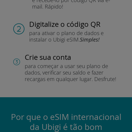
mail.
Rápido!
Digitalize o código QR
para ativar o plano de dados e
instalar o Ubigi eSIM.
Simples!
Crie sua conta
para começar a usar seu plano de
dados, verificar seu saldo e fazer
recargas em qualquer lugar.
Desfrute!
Por que o eSIM internacional
da Ubigi é tão bom