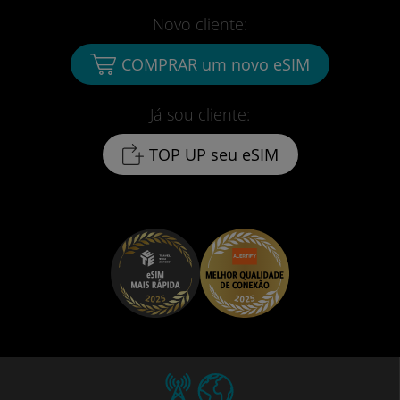
Novo cliente:
COMPRAR um novo eSIM
Já sou cliente:
TOP UP seu eSIM