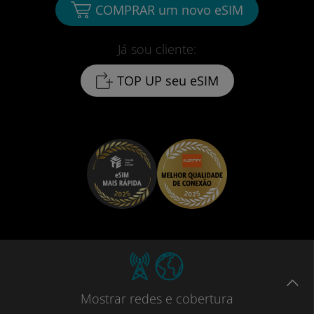
COMPRAR um novo eSIM
Já sou cliente:
TOP UP seu eSIM
Mostrar
redes e cobertura