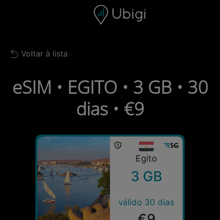
Skip to content
Conteúdo
Barra de navegação
Rodapé
Voltar à lista
Back to list
eSIM • EGITO • 3 GB • 30
dias • €9
Egito
3 GB
válido 30 dias
€9