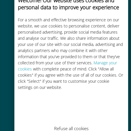
Welcome! Our website uses cookies and
personal data to improve your experience
Custo-benefício
For a smooth and effective browsing experience on our
Até 90% mais barato do que as
website, we use cookies to personalise content, deliver
personalised advertising, provide social media features
tarifas de roaming de sua
and analyse our traffic. We also share information about
operadora atual
your use of our site with our social media, advertising and
analytics partners who may combine it with other
information that you've provided to them or that they've
collected from your use of their services.
Manage your
cookies
with complete peace of mind. Click "Allow all
cookies" if you agree with the use of all of our cookies. Or
Fácil recarga
click "Select" if you want to customise your cookie
settings on our website.
Em qualquer lugar por meio do
aplicativo Ubigi, mesmo sem Wi-Fi
ou dados restantes
Refuse all cookies