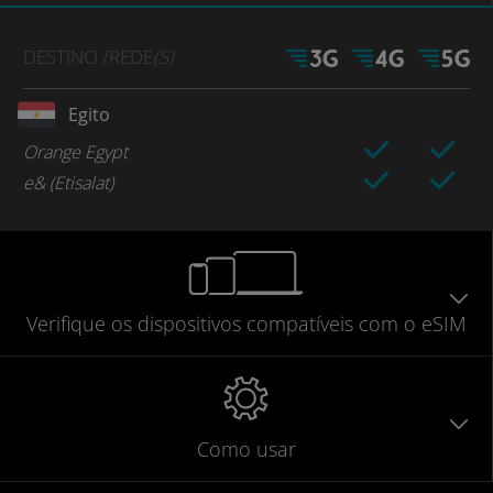
DESTINO
/REDE
(S)
Egito
Orange Egypt
e& (Etisalat)
Verifique
os dispositivos compatíveis
com o eSIM
Como usar