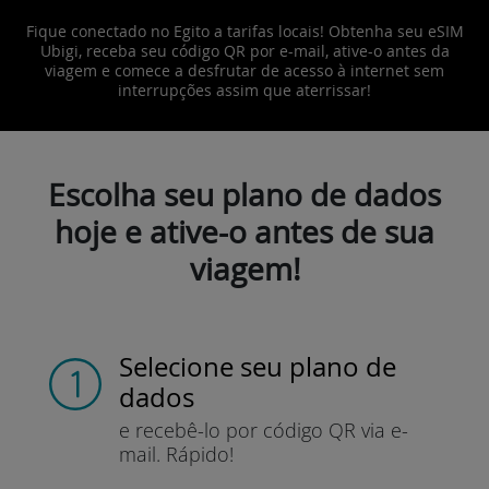
Fique conectado no Egito a tarifas locais! Obtenha seu eSIM
Ubigi, receba seu código QR por e-mail, ative-o antes da
viagem e comece a desfrutar de acesso à internet sem
interrupções assim que aterrissar!
Escolha seu plano de dados
hoje e ative-o antes de sua
viagem!
Selecione seu plano de
dados
e recebê-lo por
código QR via e-
mail.
Rápido!