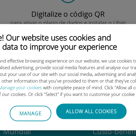
Digitalize o código QR
para ativar o plano de dados e instalar o Ubigi
eSIM.
 Our website uses cookies and
Simples!
 data to improve your experience
nd effective browsing experience on our website, we use cookies t
lised advertising, provide social media features and analyse our tra
out your use of our site with our social media, advertising and ana
o eSIM internacional da Ubigi 
 other information that you've provided to them or that they've co
Manage your cookies
with complete peace of mind. Click "Allow all c
of our cookies. Or click "Select" if you want to customise your cookie
ALLOW ALL COOKIES
MANAGE
Mundial
Custo-benefí