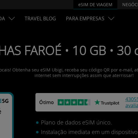
eSIM DE VIAGEM
NEGÓC
DA
TRAVEL BLOG
PARA EMPRESAS
LHAS FAROÉ • 10 GB • 30 
 locais! Obtenha seu eSIM Ubigi, receba seu código QR por e-mail, 
internet sem interrupções assim que aterrissar!
4305
Ótimo
avali
é
Plano de dados eSIM único.
Instalação imediata em um dispositi