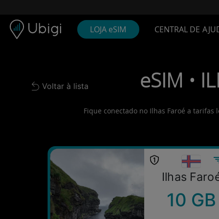
Skip to content
Conteúdo
Barra de navegação
Rodapé
LOJA eSIM
CENTRAL DE AJU
eSIM • I
Voltar à lista
Back to list
Fique conectado no Ilhas Faroé a tarifas
Ilhas Faro
10 GB