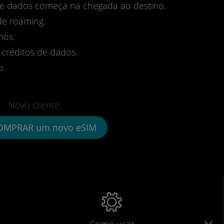
 de dados começa na chegada ao destino.
de roaming.
nos.
 créditos de dados.
o.
Novo cliente:
OMPRAR um novo eSIM