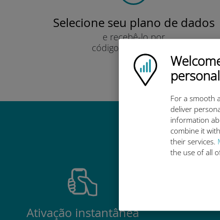
Selecione seu plano de dados
e recebê-lo por
código QR via e-mail.
Welcome!
Rápido!
Ubigi logo
personal
For a smooth a
deliver persona
information ab
Por que 
combine it with
their services.
the use of all 
Ativação instantânea