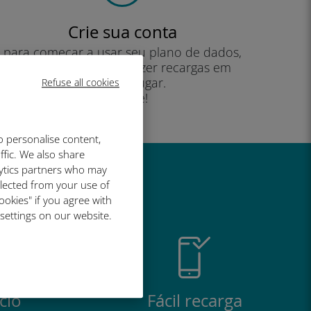
Crie sua conta
para começar a usar seu plano de dados,
verificar seu saldo e fazer recargas em
qualquer lugar.
Refuse all cookies
Desfrute!
o personalise content,
ffic. We also share
lytics partners who may
é tão bom
llected from your use of
ookies" if you agree with
 settings on our website.
cio
Fácil recarga