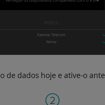
Verifique
os dispositivos compatíveis
com o eSIM
REDE
(S)
Faorese Telecom
Nema
o de dados hoje e ative-o ant