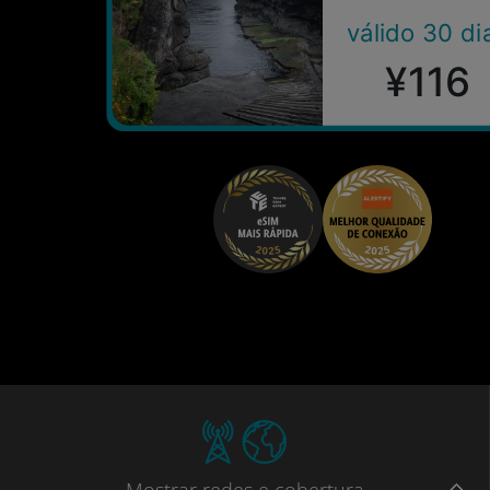
válido 30 di
¥116