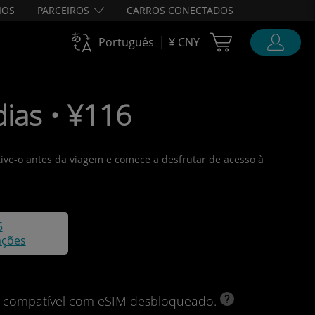
IOS
PARCEIROS
CARROS CONECTADOS
Cart Ubigi
Português
¥ CNY
dias • ¥116
ative-o antes da viagem e comece a desfrutar de acesso à
5
ações
vo compatível com eSIM desbloqueado.