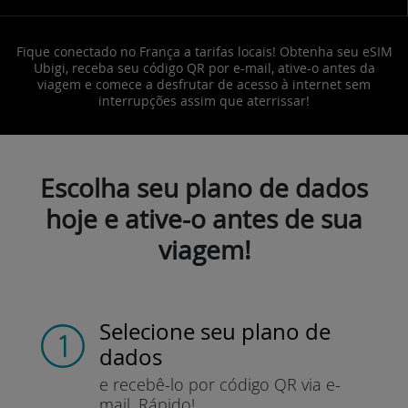
Fique conectado no França a tarifas locais! Obtenha seu eSIM
Ubigi, receba seu código QR por e-mail, ative-o antes da
viagem e comece a desfrutar de acesso à internet sem
interrupções assim que aterrissar!
Escolha seu plano de dados
hoje e ative-o antes de sua
viagem!
Selecione seu plano de
dados
e recebê-lo por
código QR via e-
mail.
Rápido!