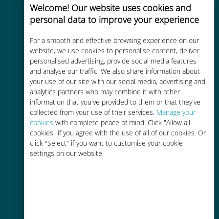
Welcome! Our website uses cookies and
personal data to improve your experience
Custo-benefício
For a smooth and effective browsing experience on our
website, we use cookies to personalise content, deliver
Até 90% mais barato do que as
personalised advertising, provide social media features
tarifas de roaming de sua
and analyse our traffic. We also share information about
operadora atual
your use of our site with our social media, advertising and
analytics partners who may combine it with other
information that you've provided to them or that they've
collected from your use of their services.
Manage your
cookies
with complete peace of mind. Click "Allow all
cookies" if you agree with the use of all of our cookies. Or
click "Select" if you want to customise your cookie
Fácil recarga
settings on our website.
Em qualquer lugar por meio do
aplicativo Ubigi, mesmo sem Wi-Fi
ou dados restantes