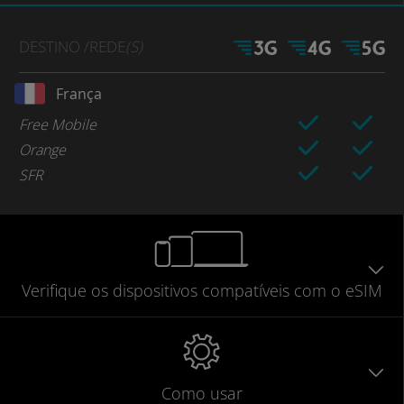
DESTINO
/REDE
(S)
França
Free Mobile
Orange
SFR
Verifique
os dispositivos compatíveis
com o eSIM
Como usar