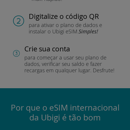
Digitalize o código QR
para ativar o plano de dados e
instalar o Ubigi eSIM.
Simples!
Crie sua conta
para começar a usar seu plano de
dados, verificar seu saldo e fazer
recargas em qualquer lugar.
Desfrute!
Por que o eSIM internacional
da Ubigi é tão bom