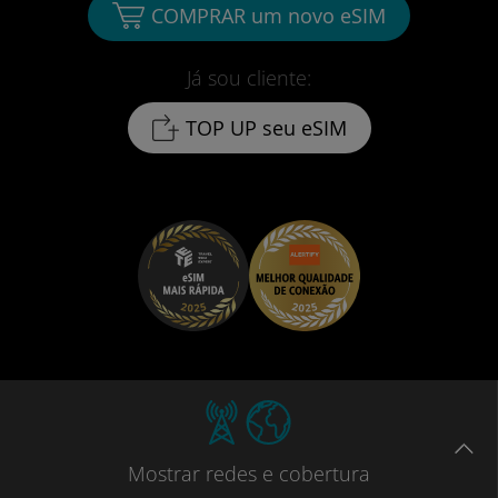
COMPRAR um novo eSIM
Já sou cliente:
TOP UP seu eSIM
Mostrar
redes e cobertura