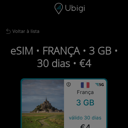
Skip to content
Conteúdo
Barra de navegação
Rodapé
Voltar à lista
Back to list
eSIM • FRANÇA • 3 GB •
30 dias • €4
França
3 GB
válido 30 dias
€4