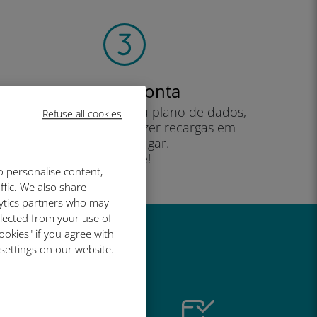
Crie sua conta
para começar a usar seu plano de dados,
Refuse all cookies
verificar seu saldo e fazer recargas em
qualquer lugar.
Desfrute!
o personalise content,
ffic. We also share
lytics partners who may
llected from your use of
ookies" if you agree with
é tão bom
 settings on our website.