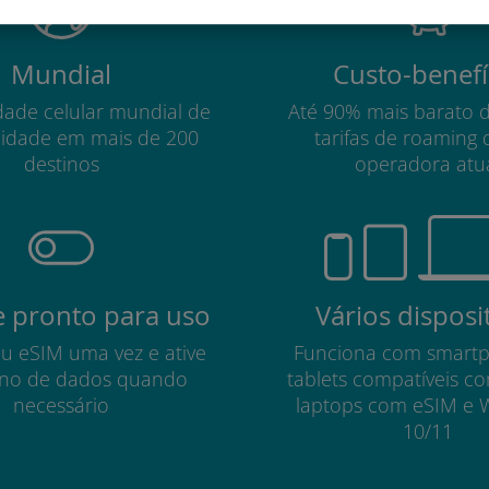
Mundial
Custo-benefí
dade celular mundial de
Até 90% mais barato 
lidade em mais de 200
tarifas de roaming 
destinos
operadora atu
 pronto para uso
Vários disposi
eu eSIM uma vez e ative
Funciona com smart
no de dados quando
tablets compatíveis c
necessário
laptops com eSIM e 
10/11