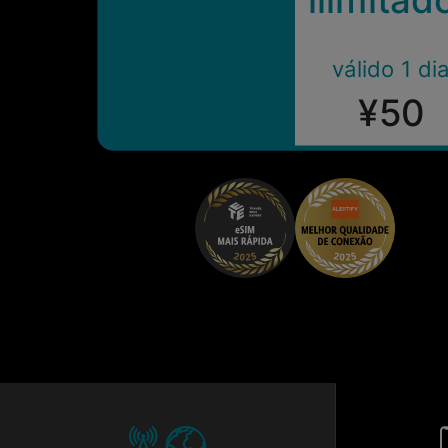
válido 1 di
¥50