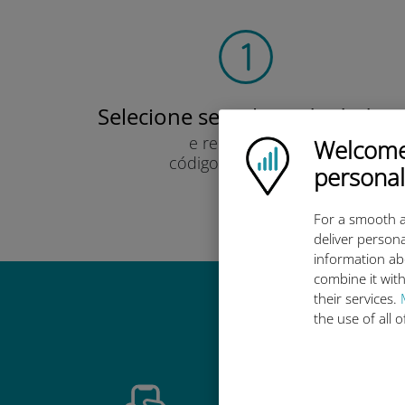
Selecione seu plano de dados
e recebê-lo por
Welcome!
Ubigi logo
código QR via e-mail.
personal
Rápido!
For a smooth a
deliver persona
information ab
combine it with
their services.
Por que 
the use of all 