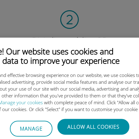
Digitalize o código QR
para ativar o plano de dados e instalar o Ubigi
 Our website uses cookies and
eSIM.
 data to improve your experience
Simples!
nd effective browsing experience on our website, we use cookies t
lised advertising, provide social media features and analyse our tra
out your use of our site with our social media, advertising and ana
 other information that you've provided to them or that they've co
Manage your cookies
with complete peace of mind. Click "Allow all c
o eSIM internacional da Ubigi 
of our cookies. Or click "Select" if you want to customise your cookie
ALLOW ALL COOKIES
MANAGE