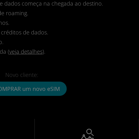
 de dados começa na chegada ao destino.
de roaming.
nos.
 créditos de dados.
o.
da (
veja detalhes
).
Novo cliente:
OMPRAR um novo eSIM