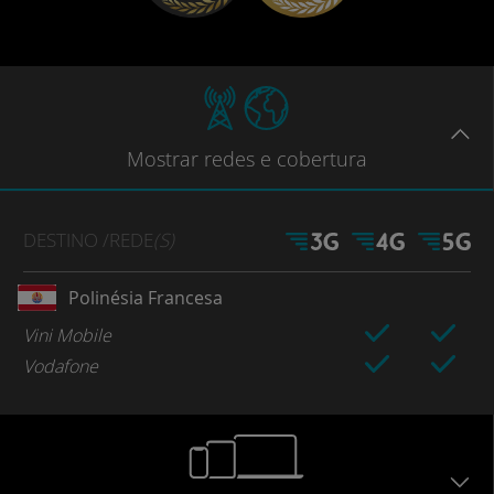
Mostrar
redes e cobertura
DESTINO
/REDE
(S)
Polinésia Francesa
Vini Mobile
Vodafone