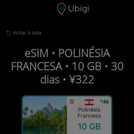
Skip to content
Conteúdo
Barra de navegação
Rodapé
Voltar à lista
Back to list
eSIM • POLINÉSIA
FRANCESA • 10 GB • 30
dias • ¥322
Polinésia
Francesa
10 GB