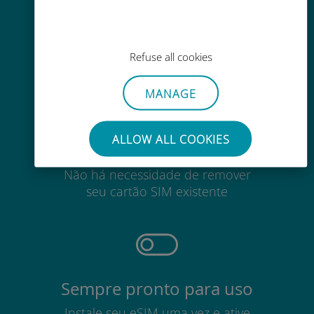
Em qualquer lugar por meio do
aplicativo Ubigi, mesmo sem Wi-Fi
ou dados restantes
Refuse all cookies
MANAGE
ALLOW ALL COOKIES
Sem esforço
Não há necessidade de remover
seu cartão SIM existente
Sempre pronto para uso
Instale seu eSIM uma vez e ative