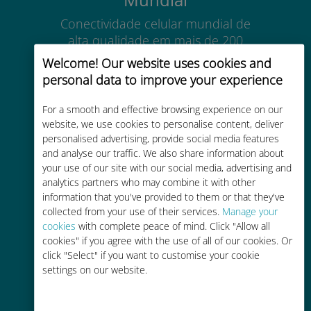
Conectividade celular mundial de
alta qualidade em mais de 200
destinos
Welcome! Our website uses cookies and
personal data to improve your experience
For a smooth and effective browsing experience on our
website, we use cookies to personalise content, deliver
personalised advertising, provide social media features
Custo-benefício
and analyse our traffic. We also share information about
your use of our site with our social media, advertising and
Até 90% mais barato do que as
analytics partners who may combine it with other
tarifas de roaming de sua
information that you've provided to them or that they've
operadora atual
collected from your use of their services.
Manage your
cookies
with complete peace of mind. Click "Allow all
cookies" if you agree with the use of all of our cookies. Or
click "Select" if you want to customise your cookie
settings on our website.
Fácil recarga