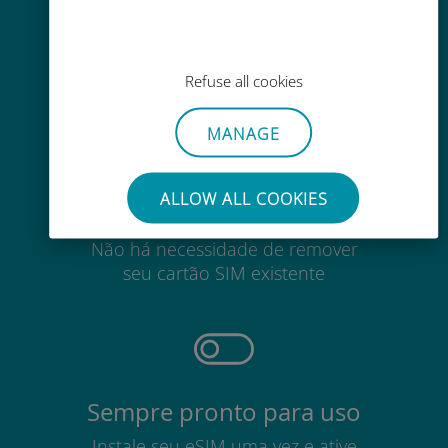
Em qualquer lugar por meio do
aplicativo Ubigi, mesmo sem Wi-Fi
ou dados restantes
Refuse all cookies
MANAGE
ALLOW ALL COOKIES
Sem esforço
Não há necessidade de remover
seu cartão SIM existente
Sempre pronto para uso
Instale seu eSIM uma vez e ative