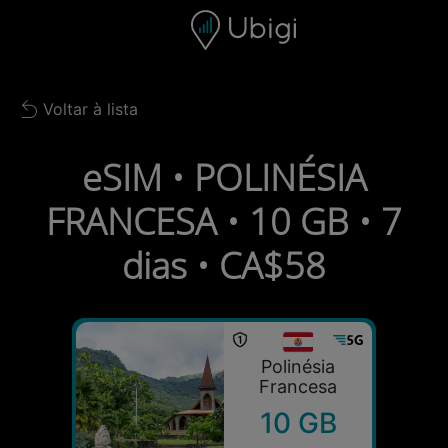
Skip to content
Conteúdo
Barra de navegação
Rodapé
Voltar à lista
Back to list
eSIM • POLINÉSIA
FRANCESA • 10 GB • 7
dias • CA$58
Polinésia
Francesa
10 GB