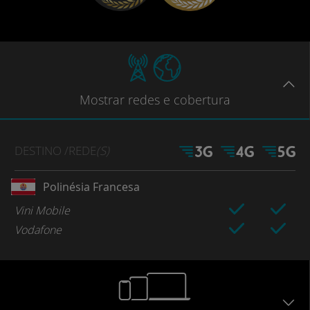
Mostrar
redes e cobertura
DESTINO
/REDE
(S)
Polinésia Francesa
Vini Mobile
Vodafone