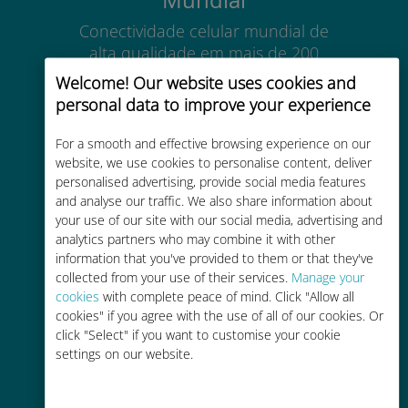
Conectividade celular mundial de
alta qualidade em mais de 200
destinos
Welcome! Our website uses cookies and
personal data to improve your experience
For a smooth and effective browsing experience on our
website, we use cookies to personalise content, deliver
personalised advertising, provide social media features
Custo-benefício
and analyse our traffic. We also share information about
your use of our site with our social media, advertising and
Até 90% mais barato do que as
analytics partners who may combine it with other
tarifas de roaming de sua
information that you've provided to them or that they've
operadora atual
collected from your use of their services.
Manage your
cookies
with complete peace of mind. Click "Allow all
cookies" if you agree with the use of all of our cookies. Or
click "Select" if you want to customise your cookie
settings on our website.
Fácil recarga