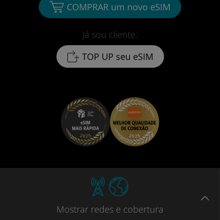
COMPRAR um novo eSIM
Já sou cliente:
TOP UP seu eSIM
Mostrar
redes e cobertura