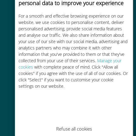
personal data to improve your experience
Custo-benefício
For a smooth and effective browsing experience on our
Até 90% mais barato do que as
website, we use cookies to personalise content, deliver
tarifas de roaming de sua
personalised advertising, provide social media features
operadora atual
and analyse our traffic. We also share information about
your use of our site with our social media, advertising and
analytics partners who may combine it with other
information that you've provided to them or that they've
collected from your use of their services.
Manage your
cookies
with complete peace of mind. Click "Allow all
cookies" if you agree with the use of all of our cookies. Or
Fácil recarga
click "Select" if you want to customise your cookie
Em qualquer lugar por meio do
settings on our website.
aplicativo Ubigi, mesmo sem Wi-Fi
ou dados restantes
Refuse all cookies