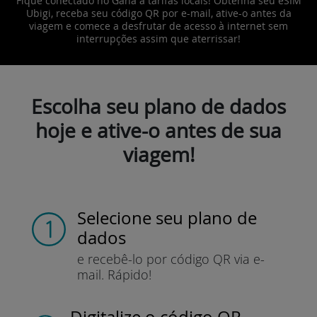
Fique conectado no Gana a tarifas locais! Obtenha seu eSIM
Ubigi, receba seu código QR por e-mail, ative-o antes da
viagem e comece a desfrutar de acesso à internet sem
interrupções assim que aterrissar!
Escolha seu plano de dados
hoje e ative-o antes de sua
viagem!
Selecione seu plano de
dados
e recebê-lo por
código QR via e-
mail.
Rápido!
Digitalize o código QR