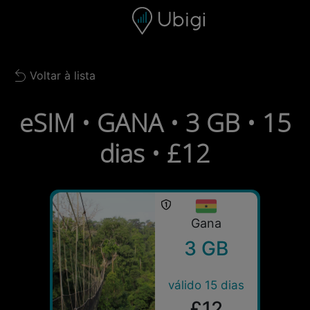
Skip to content
Conteúdo
Barra de navegação
Rodapé
Voltar à lista
Back to list
eSIM • GANA • 3 GB • 15
dias • £12
Gana
3 GB
válido 15 dias
£12