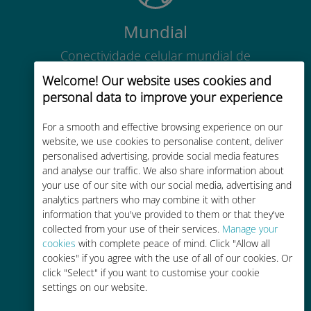
Mundial
Conectividade celular mundial de
alta qualidade em mais de 200
Welcome! Our website uses cookies and
destinos
personal data to improve your experience
For a smooth and effective browsing experience on our
website, we use cookies to personalise content, deliver
personalised advertising, provide social media features
and analyse our traffic. We also share information about
Custo-benefício
your use of our site with our social media, advertising and
analytics partners who may combine it with other
Até 90% mais barato do que as
information that you've provided to them or that they've
tarifas de roaming de sua
collected from your use of their services.
Manage your
operadora atual
cookies
with complete peace of mind. Click "Allow all
cookies" if you agree with the use of all of our cookies. Or
click "Select" if you want to customise your cookie
settings on our website.