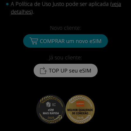
A Política de Uso Justo pode ser aplicada (
veja
detalhes
).
Novo cliente:
COMPRAR um novo eSIM
Já sou cliente:
TOP UP seu eSIM