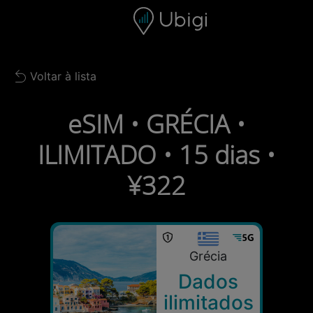
Skip to content
Conteúdo
Barra de navegação
Rodapé
Voltar à lista
Back to list
eSIM • GRÉCIA •
ILIMITADO • 15 dias •
¥322
Grécia
Dados
ilimitados