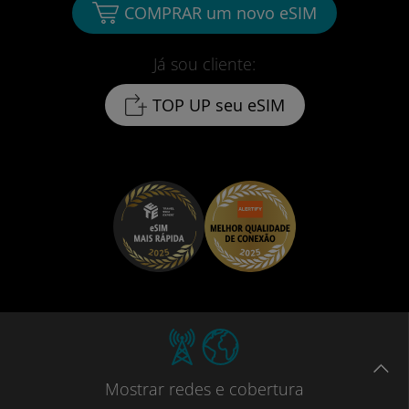
COMPRAR um novo eSIM
Já sou cliente:
TOP UP seu eSIM
Mostrar
redes e cobertura