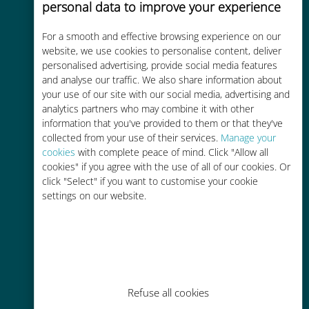
personal data to improve your experience
Custo-benefício
For a smooth and effective browsing experience on our
Até 90% mais barato do que as
website, we use cookies to personalise content, deliver
tarifas de roaming de sua
personalised advertising, provide social media features
operadora atual
and analyse our traffic. We also share information about
your use of our site with our social media, advertising and
analytics partners who may combine it with other
information that you've provided to them or that they've
collected from your use of their services.
Manage your
cookies
with complete peace of mind. Click "Allow all
cookies" if you agree with the use of all of our cookies. Or
Fácil recarga
click "Select" if you want to customise your cookie
Em qualquer lugar por meio do
settings on our website.
aplicativo Ubigi, mesmo sem Wi-Fi
ou dados restantes
Refuse all cookies