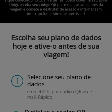
Fique conectado no Guam a tarifas locais! Obtenha seu eSIM
Ubigi, receba seu código QR por e-mail, ative-o antes da
viagem e comece a desfrutar de acesso à internet sem
interrupções assim que aterrissar!
Escolha seu plano de dados
hoje e ative-o antes de sua
viagem!
Selecione seu plano de
dados
e recebê-lo por
código QR via e-
mail.
Rápido!
Digitalize o código QR