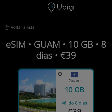
Skip to content
Conteúdo
Barra de navegação
Rodapé
Voltar à lista
Back to list
eSIM • GUAM • 10 GB • 8
dias • €39
Guam
10 GB
válido 8 dias
€39