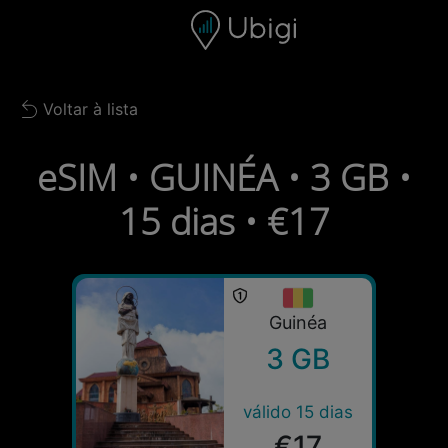
Skip to content
Conteúdo
Barra de navegação
Rodapé
Voltar à lista
Back to list
eSIM • GUINÉA • 3 GB •
15 dias • €17
Guinéa
3 GB
válido 15 dias
€17