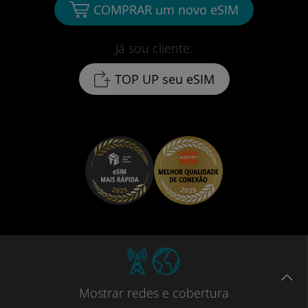
COMPRAR um novo eSIM
Já sou cliente:
TOP UP seu eSIM
Mostrar
redes e cobertura