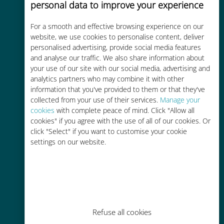
personal data to improve your experience
Custo-benefício
For a smooth and effective browsing experience on our
Até 90% mais barato do que as
website, we use cookies to personalise content, deliver
tarifas de roaming de sua
personalised advertising, provide social media features
operadora atual
and analyse our traffic. We also share information about
your use of our site with our social media, advertising and
analytics partners who may combine it with other
information that you've provided to them or that they've
collected from your use of their services.
Manage your
cookies
with complete peace of mind. Click "Allow all
cookies" if you agree with the use of all of our cookies. Or
Fácil recarga
click "Select" if you want to customise your cookie
Em qualquer lugar por meio do
settings on our website.
aplicativo Ubigi, mesmo sem Wi-Fi
ou dados restantes
Refuse all cookies