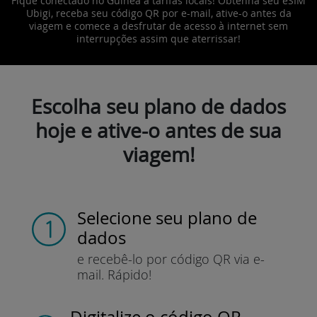
Fique conectado no Guinéa a tarifas locais! Obtenha seu eSIM
Ubigi, receba seu código QR por e-mail, ative-o antes da
viagem e comece a desfrutar de acesso à internet sem
interrupções assim que aterrissar!
Escolha seu plano de dados
hoje e ative-o antes de sua
viagem!
Selecione seu plano de
dados
e recebê-lo por
código QR via e-
mail.
Rápido!
Digitalize o código QR