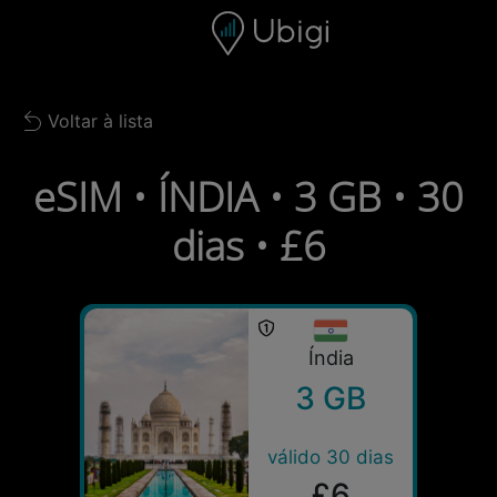
Skip to content
Conteúdo
Barra de navegação
Rodapé
Voltar à lista
Back to list
eSIM • ÍNDIA • 3 GB • 30
dias • £6
Índia
3 GB
válido 30 dias
£6