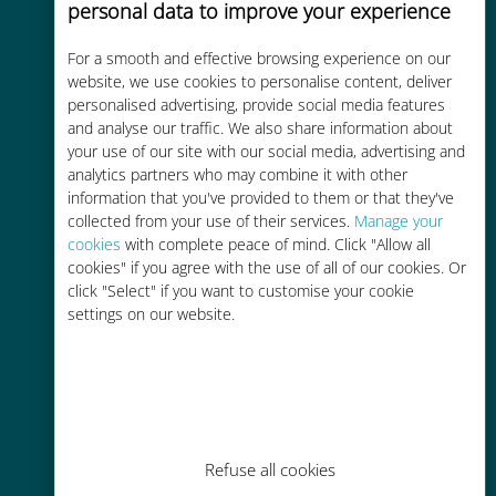
personal data to improve your experience
Custo-benefício
For a smooth and effective browsing experience on our
Até 90% mais barato do que as
website, we use cookies to personalise content, deliver
tarifas de roaming de sua
personalised advertising, provide social media features
operadora atual
and analyse our traffic. We also share information about
your use of our site with our social media, advertising and
analytics partners who may combine it with other
information that you've provided to them or that they've
collected from your use of their services.
Manage your
cookies
with complete peace of mind. Click "Allow all
cookies" if you agree with the use of all of our cookies. Or
Fácil recarga
click "Select" if you want to customise your cookie
Em qualquer lugar por meio do
settings on our website.
aplicativo Ubigi, mesmo sem Wi-Fi
ou dados restantes
Refuse all cookies