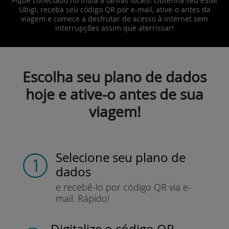
Fique conectado no Índia a tarifas locais! Obtenha seu eSIM
Ubigi, receba seu código QR por e-mail, ative-o antes da
viagem e comece a desfrutar de acesso à internet sem
interrupções assim que aterrissar!
Escolha seu plano de dados
hoje e ative-o antes de sua
viagem!
Selecione seu plano de
dados
e recebê-lo por
código QR via e-
mail.
Rápido!
Digitalize o código QR