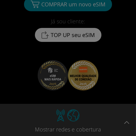
COMPRAR um novo eSIM
Já sou cliente:
TOP UP seu eSIM
Mostrar
redes e cobertura