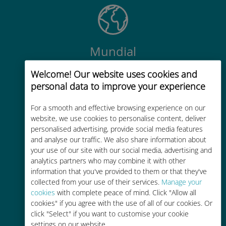
Mundial
Conectividade celular mundial de
Welcome! Our website uses cookies and
alta qualidade em mais de 200
personal data to improve your experience
destinos
For a smooth and effective browsing experience on our
website, we use cookies to personalise content, deliver
personalised advertising, provide social media features
and analyse our traffic. We also share information about
your use of our site with our social media, advertising and
Custo-benefício
analytics partners who may combine it with other
information that you've provided to them or that they've
Até 90% mais barato do que as
collected from your use of their services.
Manage your
tarifas de roaming de sua
cookies
with complete peace of mind. Click "Allow all
cookies" if you agree with the use of all of our cookies. Or
operadora atual
click "Select" if you want to customise your cookie
settings on our website.