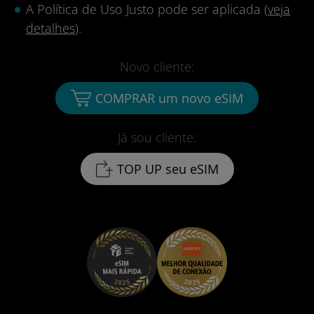
A Política de Uso Justo pode ser aplicada (
veja
detalhes
).
Novo cliente:
COMPRAR um novo eSIM
Já sou cliente:
TOP UP seu eSIM