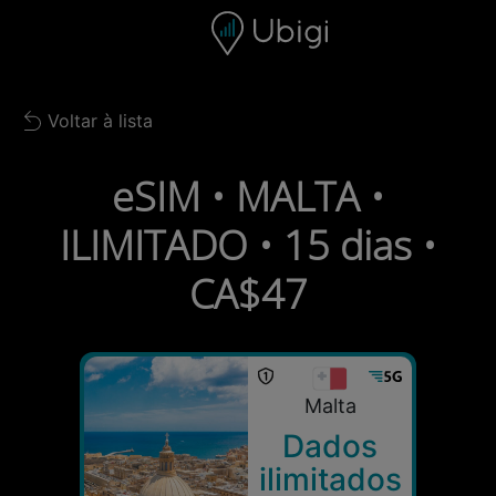
Skip to content
Conteúdo
Barra de navegação
Rodapé
Voltar à lista
Back to list
eSIM • MALTA •
ILIMITADO • 15 dias •
CA$47
Malta
Dados
ilimitados