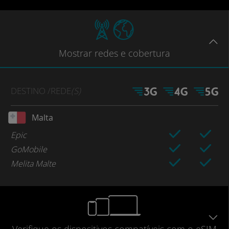
Mostrar
redes e cobertura
DESTINO
/REDE
(S)
Malta
Epic
GoMobile
Melita Malte
Verifique
os dispositivos compatíveis
com o eSIM