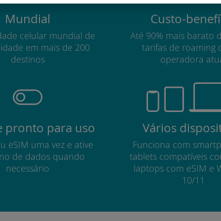
Mundial
Custo-benefí
dade celular mundial de
Até 90% mais barato 
lidade em mais de 200
tarifas de roaming 
destinos
operadora atu
 pronto para uso
Vários disposi
eu eSIM uma vez e ative
Funciona com smart
no de dados quando
tablets compatíveis c
necessário
laptops com eSIM e 
10/11