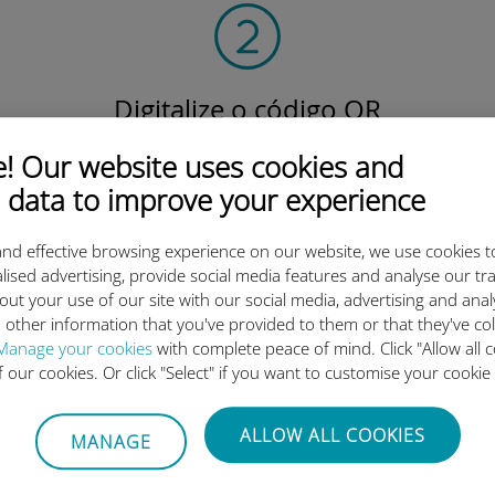
Digitalize o código QR
para ativar o plano de dados e instalar o Ubigi
 Our website uses cookies and
eSIM.
Simples!
 data to improve your experience
nd effective browsing experience on our website, we use cookies t
lised advertising, provide social media features and analyse our tra
out your use of our site with our social media, advertising and ana
 other information that you've provided to them or that they've co
Manage your cookies
with complete peace of mind. Click "Allow all c
o eSIM internacional da Ubigi 
of our cookies. Or click "Select" if you want to customise your cookie
ALLOW ALL COOKIES
MANAGE