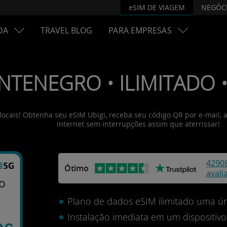
eSIM DE VIAGEM
NEGÓC
DA
TRAVEL BLOG
PARA EMPRESAS
NTENEGRO • ILIMITADO • 
locais! Obtenha seu eSIM Ubigi, receba seu código QR por e-mail, 
internet sem interrupções assim que aterrissar!
4290
Ótimo
avali
o
Plano de dados eSIM ilimitado uma ún
Instalação imediata em um dispositi
os