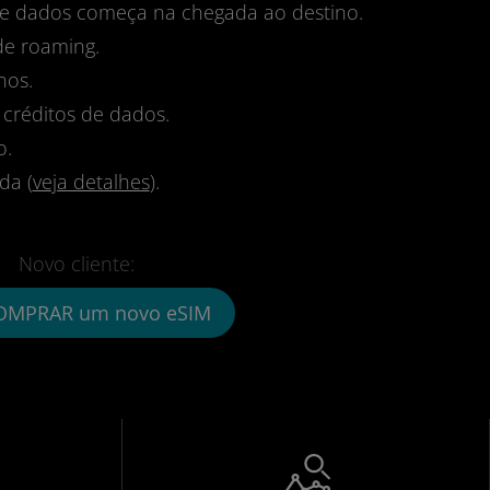
 de dados começa na chegada ao destino.
de roaming.
nos.
 créditos de dados.
o.
da (
veja detalhes
).
Novo cliente:
OMPRAR um novo eSIM