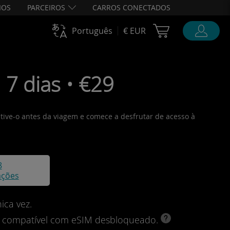
IOS
PARCEIROS
CARROS CONECTADOS
Cart Ubigi
Português
€ EUR
7 dias • €29
ative-o antes da viagem e comece a desfrutar de acesso à
8
ações
ica vez.
vo compatível com eSIM desbloqueado.