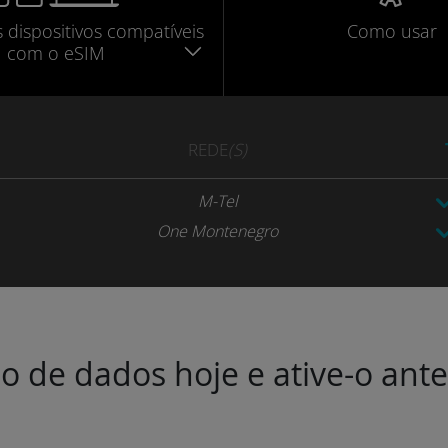
s dispositivos compatíveis
Como usar
com o eSIM
REDE
(S)
M-Tel
One Montenegro
o de dados hoje e ative-o ant