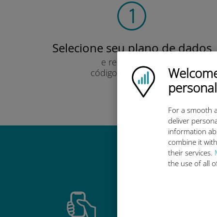
Selecione seu plano de dados
e recebê-lo por
Welcome!
Ubigi logo
código QR via e-mail.
Rápido!
personal
For a smooth a
deliver persona
information ab
combine it with
their services.
Por que 
the use of all 