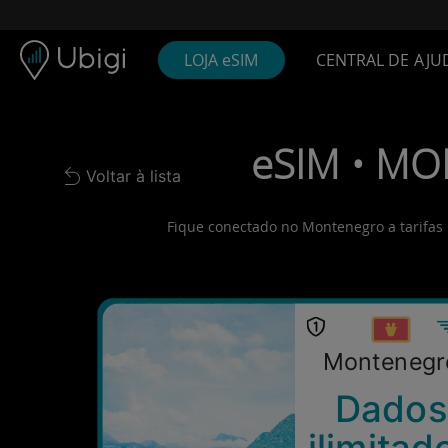
Skip to content
Conteúdo
Barra de navegação
Rodapé
LOJA eSIM
CENTRAL DE AJU
eSIM • MO
Voltar à lista
Back to list
Fique conectado no Montenegro a tarifas 
Montenegr
Dados
ilimitad