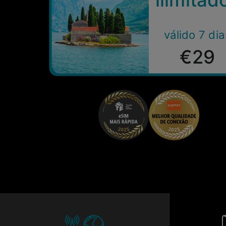
válido 7 dia
€29