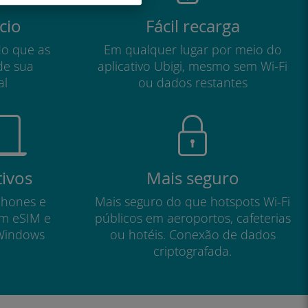
cio
Fácil recarga
do que as
Em qualquer lugar por meio do
de sua
aplicativo Ubigi, mesmo sem Wi-Fi
al
ou dados restantes
tivos
Mais seguro
phones e
Mais seguro do que hotspots Wi-Fi
om eSIM e
públicos em aeroportos, cafeterias
Windows
ou hotéis. Conexão de dados
criptografada.