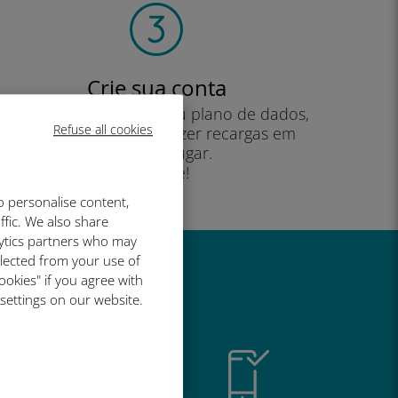
Crie sua conta
para começar a usar seu plano de dados,
Refuse all cookies
verificar seu saldo e fazer recargas em
qualquer lugar.
Desfrute!
o personalise content,
ffic. We also share
lytics partners who may
llected from your use of
ookies" if you agree with
é tão bom
 settings on our website.