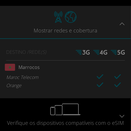
Mostrar
redes e cobertura
DESTINO
/REDE
(S)
Marrocos
Maroc Telecom
Orange
Verifique
os dispositivos compatíveis
com o eSIM