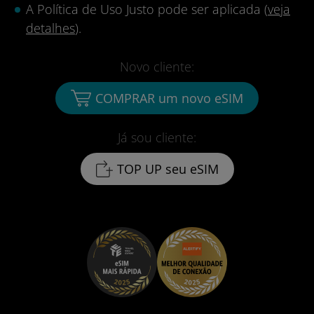
A Política de Uso Justo pode ser aplicada (
veja
detalhes
).
Novo cliente:
COMPRAR um novo eSIM
Já sou cliente:
TOP UP seu eSIM