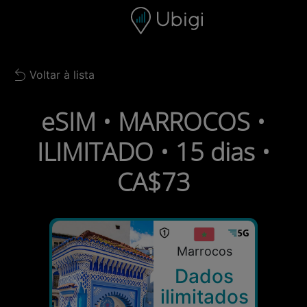
Skip to content
Conteúdo
Barra de navegação
Rodapé
Voltar à lista
Back to list
eSIM • MARROCOS •
ILIMITADO • 15 dias •
CA$73
Marrocos
Dados
ilimitados