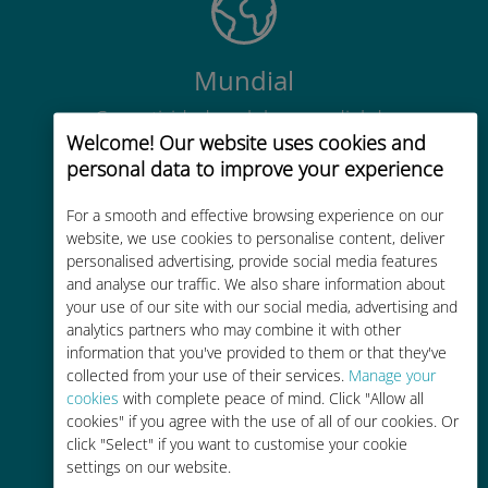
Mundial
Conectividade celular mundial de
Welcome! Our website uses cookies and
alta qualidade em mais de 200
personal data to improve your experience
destinos
For a smooth and effective browsing experience on our
website, we use cookies to personalise content, deliver
personalised advertising, provide social media features
and analyse our traffic. We also share information about
your use of our site with our social media, advertising and
Custo-benefício
analytics partners who may combine it with other
information that you've provided to them or that they've
Até 90% mais barato do que as
collected from your use of their services.
Manage your
tarifas de roaming de sua
cookies
with complete peace of mind. Click "Allow all
operadora atual
cookies" if you agree with the use of all of our cookies. Or
click "Select" if you want to customise your cookie
settings on our website.