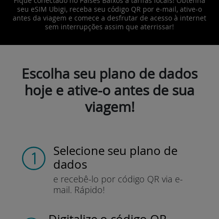
Fique conectado no Países Baixos a tarifas locais! Obtenha
seu eSIM Ubigi, receba seu código QR por e-mail, ative-o
antes da viagem e comece a desfrutar de acesso à internet
sem interrupções assim que aterrissar!
Escolha seu plano de dados
hoje e ative-o antes de sua
viagem!
Selecione seu plano de
dados
e recebê-lo por
código QR via e-
mail.
Rápido!
Digitalize o código QR