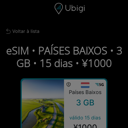
Skip to content
Conteúdo
Barra de navegação
Rodapé
Voltar à lista
Back to list
eSIM • PAÍSES BAIXOS • 3
GB • 15 dias • ¥1000
Países Baixos
3 GB
válido 15 dias
¥1000