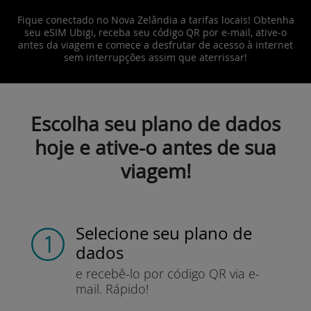
Fique conectado no Nova Zelândia a tarifas locais! Obtenha
seu eSIM Ubigi, receba seu código QR por e-mail, ative-o
antes da viagem e comece a desfrutar de acesso à internet
sem interrupções assim que aterrissar!
Escolha seu plano de dados
hoje e ative-o antes de sua
viagem!
Selecione seu plano de
dados
e recebê-lo por
código QR via e-
mail.
Rápido!