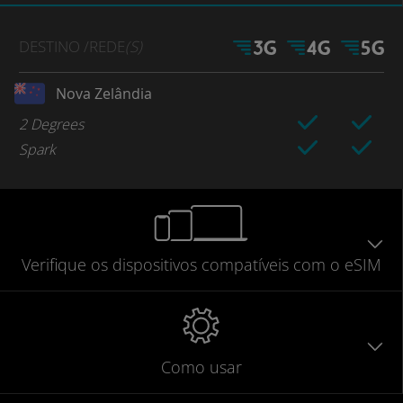
DESTINO
/REDE
(S)
Nova Zelândia
2 Degrees
Spark
Verifique
os dispositivos compatíveis
com o eSIM
Como usar