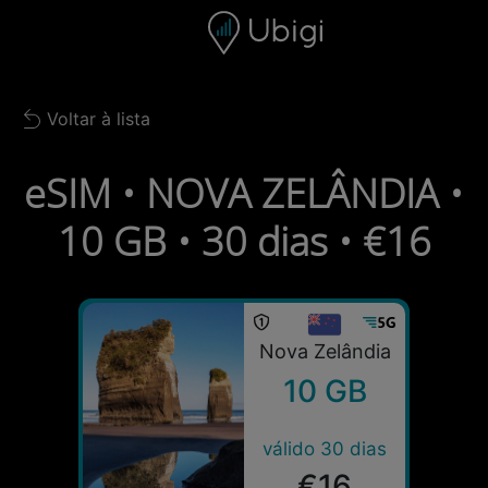
Skip to content
Conteúdo
Barra de navegação
Rodapé
Voltar à lista
Back to list
eSIM • NOVA ZELÂNDIA •
10 GB • 30 dias • €16
Nova Zelândia
10 GB
válido 30 dias
€16