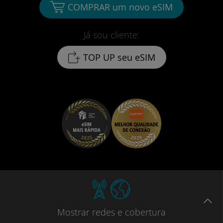
COMPRAR um novo eSIM
Já sou cliente:
TOP UP seu eSIM
Mostrar
redes e cobertura