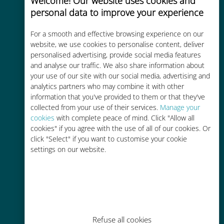
Welcome! Our website uses cookies and
personal data to improve your experience
Custo-benefício
For a smooth and effective browsing experience on our
Até 90% mais barato do que as
website, we use cookies to personalise content, deliver
personalised advertising, provide social media features
tarifas de roaming de sua
and analyse our traffic. We also share information about
operadora atual
your use of our site with our social media, advertising and
analytics partners who may combine it with other
information that you've provided to them or that they've
collected from your use of their services.
Manage your
cookies
with complete peace of mind. Click "Allow all
cookies" if you agree with the use of all of our cookies. Or
Fácil recarga
click "Select" if you want to customise your cookie
settings on our website.
Em qualquer lugar por meio do
aplicativo Ubigi, mesmo sem Wi-Fi
ou dados restantes
Refuse all cookies