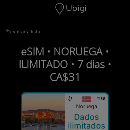
Skip to content
Conteúdo
Barra de navegação
Rodapé
Voltar à lista
Back to list
eSIM • NORUEGA •
ILIMITADO • 7 dias •
CA$31
Noruega
Dados
ilimitados