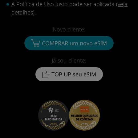
A Política de Uso Justo pode ser aplicada (
veja
detalhes
).
Novo cliente:
COMPRAR um novo eSIM
Já sou cliente:
TOP UP seu eSIM