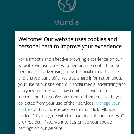
Mundial
Conectividade celular mundial de
Welcome! Our website uses cookies and
alta qualidade em mais de 200
personal data to improve your experience
destinos
For a smooth and effective browsing experience on our
website, we use cookies to personalise content, deliver
personalised advertising, provide social media features
and analyse our traffic. We also share information about
your use of our site with our social media, advertising and
Custo-benefício
analytics partners who may combine it with other
information that you've provided to them or that they've
Até 90% mais barato do que as
collected from your use of their services.
Manage your
tarifas de roaming de sua
cookies
with complete peace of mind. Click "Allow all
operadora atual
cookies" if you agree with the use of all of our cookies. Or
click "Select" if you want to customise your cookie
settings on our website.