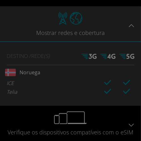
Mostrar
redes e cobertura
DESTINO
/REDE
(S)
Noruega
ICE
Telia
Verifique
os dispositivos compatíveis
com o eSIM