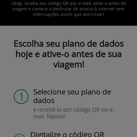
Ubigi, receba seu código QR por e-mail, ative-o antes da
viagem e comece a desfrutar de acesso à internet sem
interrupções assim que aterrissar!
Escolha seu plano de dados
hoje e ative-o antes de sua
viagem!
Selecione seu plano de
dados
e recebê-lo por
código QR via e-
mail.
Rápido!
Digitalize o código QR