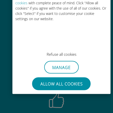
cookies
with complete peace of mind. Click "Allow all
Custo-benefício
cookies" if you agree with the use of all of our cookies. Or
Até 90% mais barato do que as
click "Select" if you want to customise your cookie
settings on our website.
tarifas de roaming de sua
operadora atual
Refuse all cookies
Fácil recarga
MANAGE
Em qualquer lugar por meio do
aplicativo Ubigi, mesmo sem Wi-Fi
ou dados restantes
ALLOW ALL COOKIES