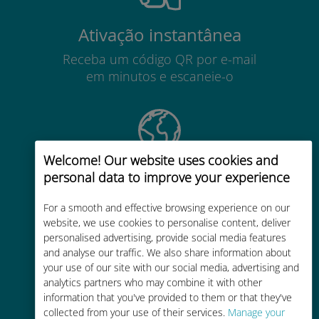
Ativação instantânea
Receba um código QR por e-mail
em minutos e escaneie-o
Welcome! Our website uses cookies and
Mundial
personal data to improve your experience
Conectividade celular mundial de
For a smooth and effective browsing experience on our
alta qualidade em mais de 200
website, we use cookies to personalise content, deliver
destinos
personalised advertising, provide social media features
and analyse our traffic. We also share information about
your use of our site with our social media, advertising and
analytics partners who may combine it with other
information that you've provided to them or that they've
collected from your use of their services.
Manage your