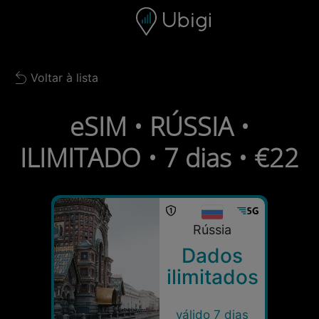
Skip to content
Conteúdo
Barra de navegação
Rodapé
Voltar à lista
Back to list
eSIM • RÚSSIA •
ILIMITADO • 7 dias • €22
Rússia
Dados
ilimitados
válido 7 dias