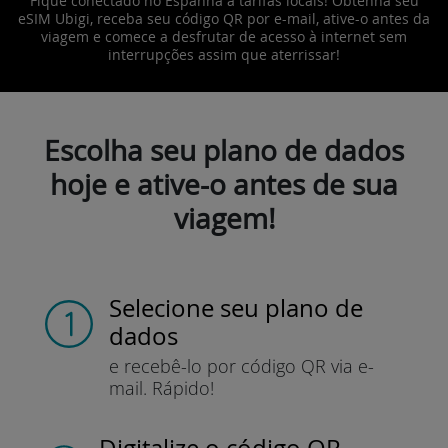
Fique conectado no Espanha a tarifas locais! Obtenha seu
eSIM Ubigi, receba seu código QR por e-mail, ative-o antes da
viagem e comece a desfrutar de acesso à internet sem
interrupções assim que aterrissar!
Escolha seu plano de dados
hoje e ative-o antes de sua
viagem!
Selecione seu plano de
dados
e recebê-lo por
código QR via e-
mail.
Rápido!
Digitalize o código QR