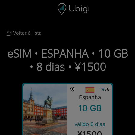
Skip to content
Conteúdo
Barra de navegação
Rodapé
Voltar à lista
Back to list
eSIM • ESPANHA • 10 GB
• 8 dias • ¥1500
Espanha
10 GB
válido 8 dias
¥1500