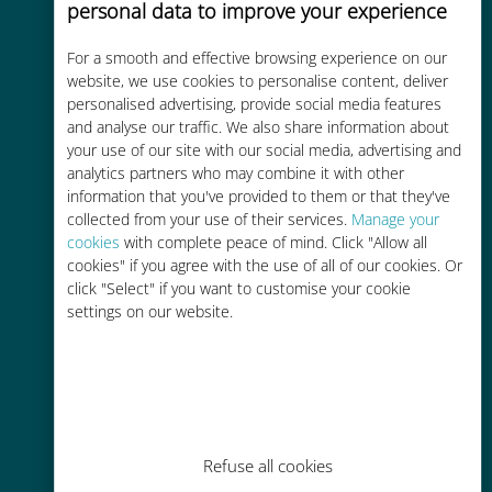
personal data to improve your experience
Custo-benefício
For a smooth and effective browsing experience on our
Até 90% mais barato do que as
website, we use cookies to personalise content, deliver
tarifas de roaming de sua
personalised advertising, provide social media features
operadora atual
and analyse our traffic. We also share information about
your use of our site with our social media, advertising and
analytics partners who may combine it with other
information that you've provided to them or that they've
collected from your use of their services.
Manage your
cookies
with complete peace of mind. Click "Allow all
cookies" if you agree with the use of all of our cookies. Or
Fácil recarga
click "Select" if you want to customise your cookie
Em qualquer lugar por meio do
settings on our website.
aplicativo Ubigi, mesmo sem Wi-Fi
ou dados restantes
Refuse all cookies