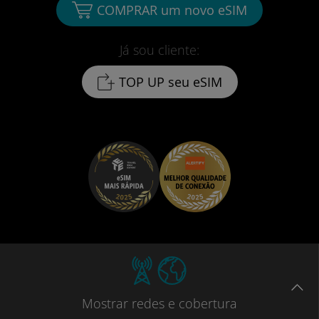
COMPRAR um novo eSIM
Já sou cliente:
TOP UP seu eSIM
Mostrar
redes e cobertura