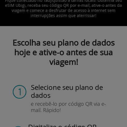
Fique conectado no Tadjiquistão a tarifas locais! Obtenha seu
eSIM Ubigi, receba seu código QR por e-mail, ative-o antes da
viagem e comece a desfrutar de acesso à internet sem
interrupções assim que aterrissar!
Escolha seu plano de dados
hoje e ative-o antes de sua
viagem!
Selecione seu plano de
dados
e recebê-lo por
código QR via e-
mail.
Rápido!
Digitalize o código QR