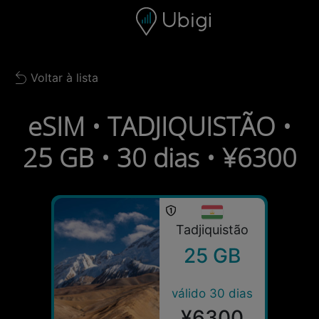
Skip to content
Conteúdo
Barra de navegação
Rodapé
Voltar à lista
Back to list
eSIM • TADJIQUISTÃO •
25 GB • 30 dias • ¥6300
Tadjiquistão
25 GB
válido 30 dias
¥6300