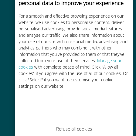
personal data to improve your experience
Custo-benefício
For a smooth and effective browsing experience on our
Até 90% mais barato do que as
website, we use cookies to personalise content, deliver
tarifas de roaming de sua
personalised advertising, provide social media features
operadora atual
and analyse our traffic. We also share information about
your use of our site with our social media, advertising and
analytics partners who may combine it with other
information that you've provided to them or that they've
collected from your use of their services.
Manage your
cookies
with complete peace of mind. Click "Allow all
cookies" if you agree with the use of all of our cookies. Or
Fácil recarga
click "Select" if you want to customise your cookie
Em qualquer lugar por meio do
settings on our website.
aplicativo Ubigi, mesmo sem Wi-Fi
ou dados restantes
Refuse all cookies