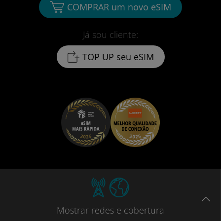
COMPRAR um novo eSIM
Já sou cliente:
TOP UP seu eSIM
Mostrar
redes e cobertura