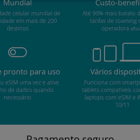
Mundial
Custo-benefí
dade celular mundial de
Até 90% mais barato 
lidade em mais de 200
tarifas de roaming 
destinos
operadora atu
 pronto para uso
Vários disposi
eu eSIM uma vez e ative
Funciona com smart
no de dados quando
tablets compatíveis c
necessário
laptops com eSIM e 
10/11
Pagamento seguro