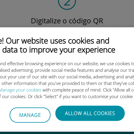
Digitalize o código QR
para ativar o plano de dados e instalar o Ubigi
eSIM.
 Our website uses cookies and
Simples!
 data to improve your experience
nd effective browsing experience on our website, we use cookies t
lised advertising, provide social media features and analyse our tra
out your use of our site with our social media, advertising and ana
 other information that you've provided to them or that they've co
o eSIM internacional da Ubigi 
Manage your cookies
with complete peace of mind. Click "Allow all c
of our cookies. Or click "Select" if you want to customise your cookie
ALLOW ALL COOKIES
MANAGE