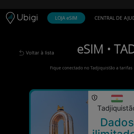
Skip to content
Conteúdo
Barra de navegação
Rodapé
LOJA eSIM
CENTRAL DE AJU
eSIM • TAD
Voltar à lista
Back to list
Fique conectado no Tadjiquistão a tarifas
Tadjiquistã
Dados
ilimitad