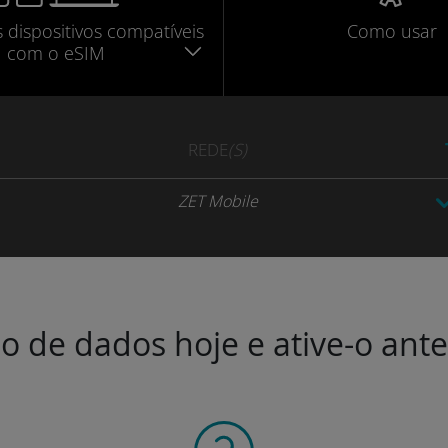
s dispositivos compatíveis
Como usar
com o eSIM
REDE
(S)
ZET Mobile
o de dados hoje e ative-o ant