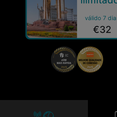
válido 7 dia
€32