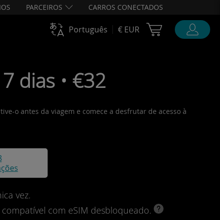
IOS
PARCEIROS
CARROS CONECTADOS
Cart Ubigi
Português
€ EUR
7 dias • €32
ative-o antes da viagem e comece a desfrutar de acesso à
8
ações
ica vez.
vo compatível com eSIM desbloqueado.