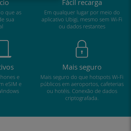
cio
Fácil recarga
do que as
Em qualquer lugar por meio do
de sua
aplicativo Ubigi, mesmo sem Wi-Fi
al
ou dados restantes
tivos
Mais seguro
phones e
Mais seguro do que hotspots Wi-Fi
om eSIM e
públicos em aeroportos, cafeterias
Windows
ou hotéis. Conexão de dados
criptografada.