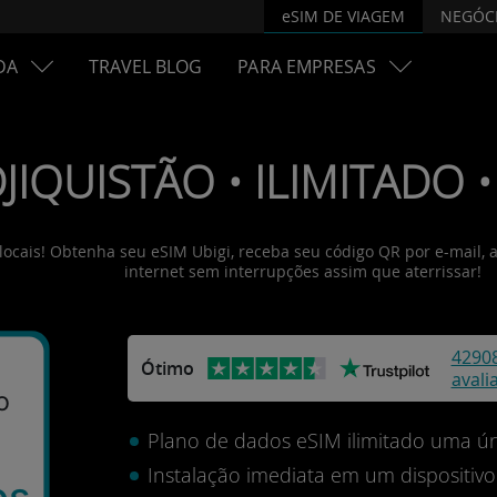
eSIM DE VIAGEM
NEGÓC
DA
TRAVEL BLOG
PARA EMPRESAS
JIQUISTÃO • ILIMITADO • 
 locais! Obtenha seu eSIM Ubigi, receba seu código QR por e-mail, 
internet sem interrupções assim que aterrissar!
4290
Ótimo
avali
o
Plano de dados eSIM ilimitado uma ún
Instalação imediata em um dispositi
os