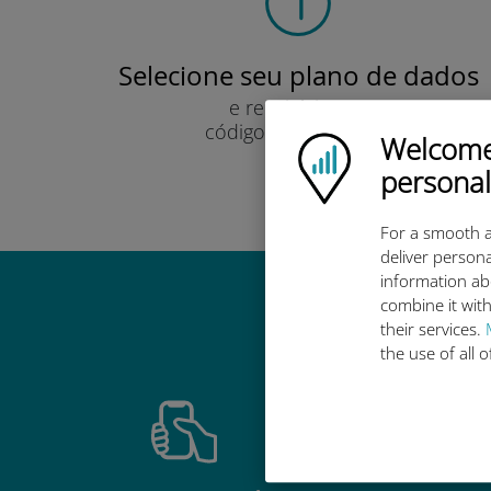
Selecione seu plano de dados
e recebê-lo por
código QR via e-mail.
Welcome!
Ubigi logo
Rápido!
personal
For a smooth a
deliver persona
information ab
combine it with
Por que 
their services.
the use of all 