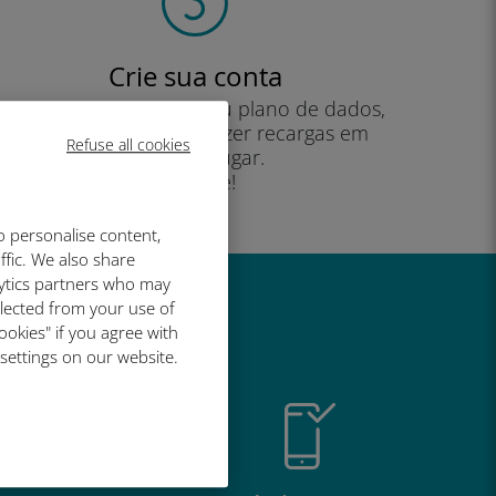
Crie sua conta
para começar a usar seu plano de dados,
verificar seu saldo e fazer recargas em
Refuse all cookies
qualquer lugar.
Desfrute!
o personalise content,
ffic. We also share
lytics partners who may
llected from your use of
é tão bom
ookies" if you agree with
 settings on our website.