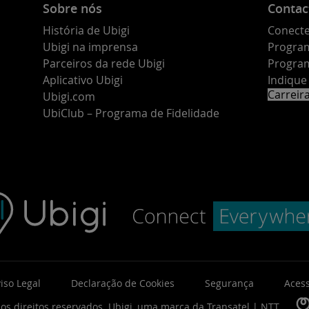
Sobre nós
Contac
História de Ubigi
Conecte
Ubigi na imprensa
Program
Parceiros da rede Ubigi
Program
Aplicativo Ubigi
Indiqu
Carreir
Ubigi.com
UbiClub – Programa de Fidelidade
iso Legal
Declaração de Cookies
Segurança
Acess
os direitos reservados.
Ubigi, uma marca da
Transatel | NTT
.