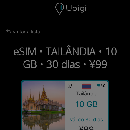
Skip to content
Conteúdo
Barra de navegação
Rodapé
Voltar à lista
Back to list
eSIM • TAILÂNDIA • 10
GB • 30 dias • ¥99
Tailândia
10 GB
válido 30 dias
¥99