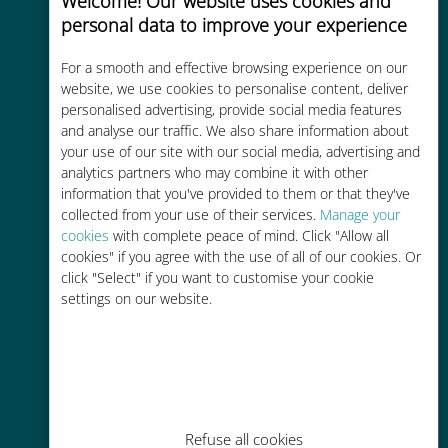
Welcome! Our website uses cookies and
personal data to improve your experience
Custo-benefício
For a smooth and effective browsing experience on our
Até 90% mais barato do que as
website, we use cookies to personalise content, deliver
personalised advertising, provide social media features
tarifas de roaming de sua
and analyse our traffic. We also share information about
operadora atual
your use of our site with our social media, advertising and
analytics partners who may combine it with other
information that you've provided to them or that they've
collected from your use of their services.
Manage your
cookies
with complete peace of mind. Click "Allow all
cookies" if you agree with the use of all of our cookies. Or
Fácil recarga
click "Select" if you want to customise your cookie
settings on our website.
Em qualquer lugar por meio do
aplicativo Ubigi, mesmo sem Wi-Fi
ou dados restantes
Refuse all cookies