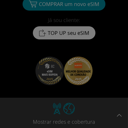
COMPRAR um novo eSIM
Já sou cliente:
TOP UP seu eSIM
Mostrar
redes e cobertura