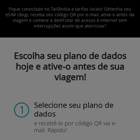
Fique conectado no Tailândia a tarifas locais! Obtenha seu
eSIM Ubigi, receba seu código QR por e-mail, ative-o antes da
viagem e comece a desfrutar de acesso à internet sem
interrupções assim que aterrissar!
Escolha seu plano de dados
hoje e ative-o antes de sua
viagem!
Selecione seu plano de
dados
e recebê-lo por
código QR via e-
mail.
Rápido!