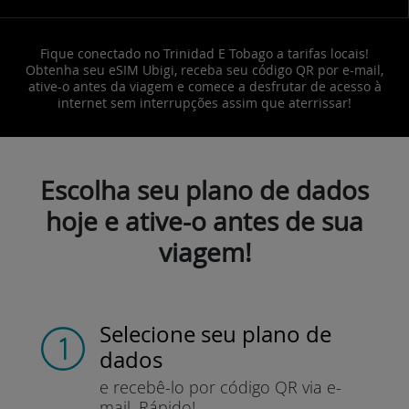
Fique conectado no Trinidad E Tobago a tarifas locais!
Obtenha seu eSIM Ubigi, receba seu código QR por e-mail,
ative-o antes da viagem e comece a desfrutar de acesso à
internet sem interrupções assim que aterrissar!
Escolha seu plano de dados
hoje e ative-o antes de sua
viagem!
Selecione seu plano de
dados
e recebê-lo por
código QR via e-
mail.
Rápido!