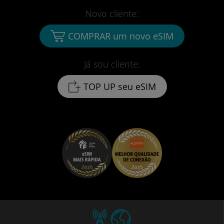
Novo cliente:
COMPRAR um novo eSIM
Já sou cliente:
TOP UP seu eSIM