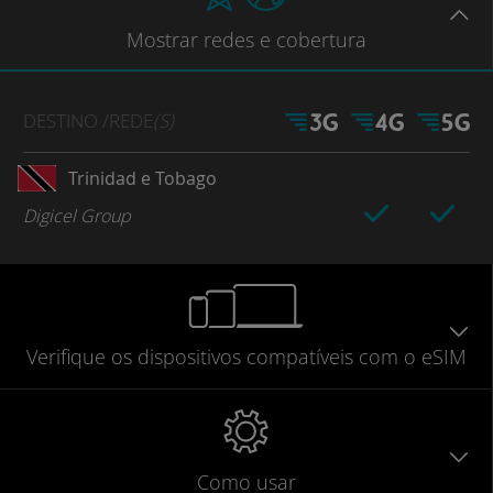
Mostrar
redes e cobertura
DESTINO
/REDE
(S)
Trinidad e Tobago
Digicel Group
Verifique
os dispositivos compatíveis
com o eSIM
Como usar