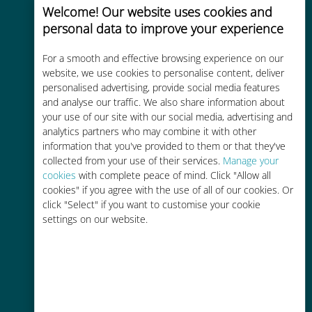
Welcome! Our website uses cookies and
personal data to improve your experience
Custo-benefício
For a smooth and effective browsing experience on our
website, we use cookies to personalise content, deliver
Até 90% mais barato do que as
personalised advertising, provide social media features
tarifas de roaming de sua
and analyse our traffic. We also share information about
operadora atual
your use of our site with our social media, advertising and
analytics partners who may combine it with other
information that you've provided to them or that they've
collected from your use of their services.
Manage your
cookies
with complete peace of mind. Click "Allow all
cookies" if you agree with the use of all of our cookies. Or
click "Select" if you want to customise your cookie
Fácil recarga
settings on our website.
Em qualquer lugar por meio do
aplicativo Ubigi, mesmo sem Wi-Fi
ou dados restantes