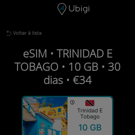
Skip to content
Conteúdo
Barra de navegação
Rodapé
Voltar à lista
Back to list
eSIM • TRINIDAD E
TOBAGO • 10 GB • 30
dias • €34
Trinidad E
Tobago
10 GB