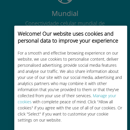
Mundial
Conectividade celular mundial de
alta qualidade em mais de 200
Welcome! Our website uses cookies and
destinos
personal data to improve your experience
For a smooth and effective browsing experience on our
website, we use cookies to personalise content, deliver
personalised advertising, provide social media features
and analyse our traffic. We also share information about
Custo-benefício
your use of our site with our social media, advertising and
analytics partners who may combine it with other
Até 90% mais barato do que as
information that you've provided to them or that they've
tarifas de roaming de sua
collected from your use of their services.
Manage your
operadora atual
cookies
with complete peace of mind. Click "Allow all
cookies" if you agree with the use of all of our cookies. Or
click "Select" if you want to customise your cookie
settings on our website.