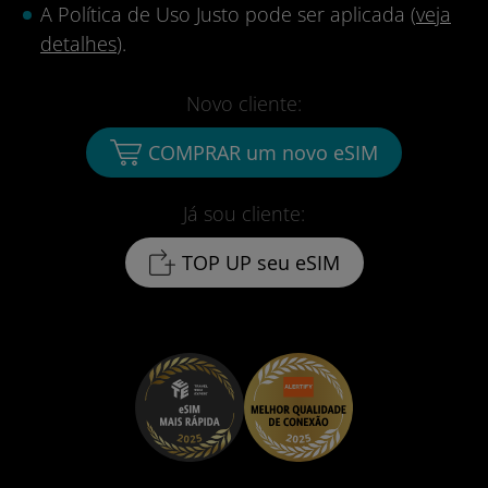
A Política de Uso Justo pode ser aplicada (
veja
detalhes
).
Novo cliente:
COMPRAR um novo eSIM
Já sou cliente:
TOP UP seu eSIM