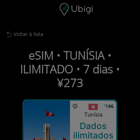
Skip to content
Conteúdo
Barra de navegação
Rodapé
Voltar à lista
Back to list
eSIM • TUNÍSIA •
ILIMITADO • 7 dias •
¥273
Tunísia
Dados
ilimitados