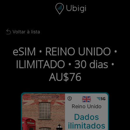
Skip to content
Conteúdo
Barra de navegação
Rodapé
Voltar à lista
Back to list
eSIM • REINO UNIDO •
ILIMITADO • 30 dias •
AU$76
Reino Unido
Dados
ilimitados