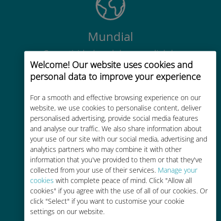
Mundial
Conectividade celular mundial de
Welcome! Our website uses cookies and
alta qualidade em mais de 200
personal data to improve your experience
destinos
For a smooth and effective browsing experience on our
website, we use cookies to personalise content, deliver
personalised advertising, provide social media features
and analyse our traffic. We also share information about
your use of our site with our social media, advertising and
Custo-benefício
analytics partners who may combine it with other
information that you've provided to them or that they've
Até 90% mais barato do que as
collected from your use of their services.
Manage your
tarifas de roaming de sua
cookies
with complete peace of mind. Click "Allow all
operadora atual
cookies" if you agree with the use of all of our cookies. Or
click "Select" if you want to customise your cookie
settings on our website.