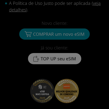
A Política de Uso Justo pode ser aplicada (
veja
detalhes
).
Novo cliente:
COMPRAR um novo eSIM
Já sou cliente:
TOP UP seu eSIM