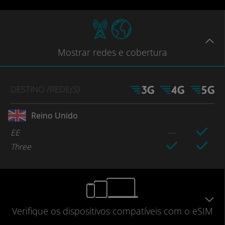
Mostrar
redes e cobertura
DESTINO
/REDE
(S)
Reino Unido
EE
Three
Verifique
os dispositivos compatíveis
com o eSIM