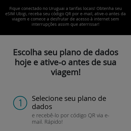
Fique conectado no Uruguai a tarifas locais! Obtenha seu
eSIM Ubigi, receba seu código QR por e-mail, ative-o antes da
viagem e comece a desfrutar de acesso à internet sem
interrupções assim que aterrissar!
Escolha seu plano de dados
hoje e ative-o antes de sua
viagem!
Selecione seu plano de
dados
e recebê-lo por
código QR via e-
mail.
Rápido!