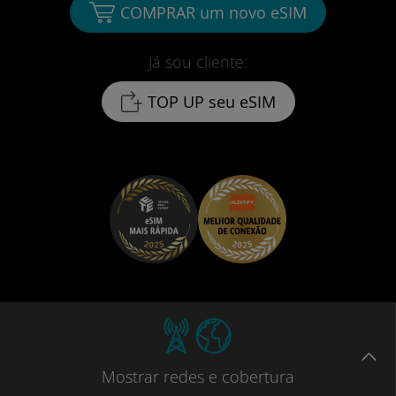
COMPRAR um novo eSIM
Já sou cliente:
TOP UP seu eSIM
Mostrar
redes e cobertura