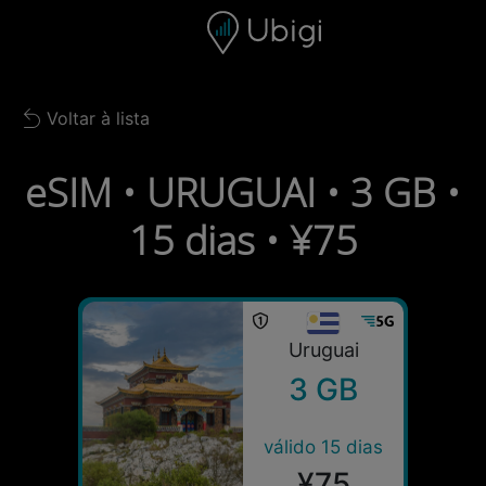
Skip to content
Conteúdo
Barra de navegação
Rodapé
Voltar à lista
Back to list
eSIM • URUGUAI • 3 GB •
15 dias • ¥75
Uruguai
3 GB
válido 15 dias
¥75