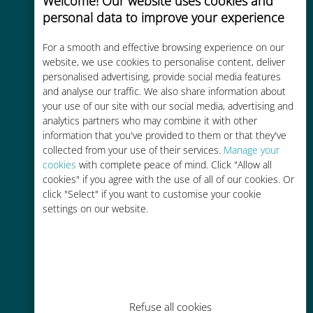
Welcome! Our website uses cookies and
personal data to improve your experience
Custo-benefício
For a smooth and effective browsing experience on our
Até 90% mais barato do que as
website, we use cookies to personalise content, deliver
personalised advertising, provide social media features
tarifas de roaming de sua
and analyse our traffic. We also share information about
operadora atual
your use of our site with our social media, advertising and
analytics partners who may combine it with other
information that you've provided to them or that they've
collected from your use of their services.
Manage your
cookies
with complete peace of mind. Click "Allow all
cookies" if you agree with the use of all of our cookies. Or
Fácil recarga
click "Select" if you want to customise your cookie
settings on our website.
Em qualquer lugar por meio do
aplicativo Ubigi, mesmo sem Wi-Fi
ou dados restantes
Refuse all cookies