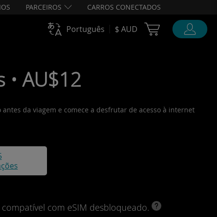
IOS
PARCEIROS
CARROS CONECTADOS
Cart Ubigi
Português
$ AUD
s • AU$12
o antes da viagem e comece a desfrutar de acesso à internet
5
ações
vo compatível com eSIM desbloqueado.