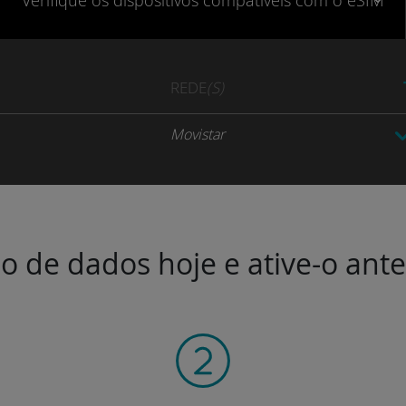
Verifique
os dispositivos compatíveis
com o eSIM
REDE
(S)
Movistar
o de dados hoje e ative-o ant