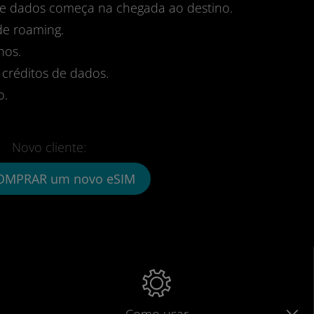
 de dados começa na chegada ao destino.
de roaming.
nos.
 créditos de dados.
o.
Novo cliente:
OMPRAR um novo eSIM