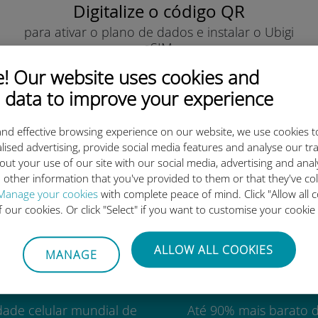
Digitalize o código QR
para ativar o plano de dados e instalar o Ubigi
eSIM.
Simples!
 Our website uses cookies and
 data to improve your experience
nd effective browsing experience on our website, we use cookies t
lised advertising, provide social media features and analyse our tra
out your use of our site with our social media, advertising and ana
o eSIM internacional da Ubigi 
 other information that you've provided to them or that they've co
Manage your cookies
with complete peace of mind. Click "Allow all c
of our cookies. Or click "Select" if you want to customise your cookie
ALLOW ALL COOKIES
MANAGE
Mundial
Custo-benefí
dade celular mundial de
Até 90% mais barato 