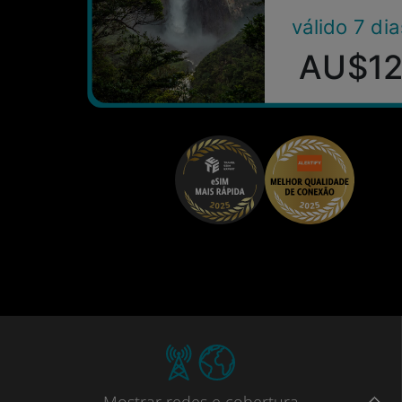
válido 7 dia
AU$1