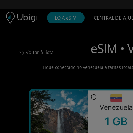
Skip to content
Conteúdo
Barra de navegação
Rodapé
LOJA eSIM
CENTRAL DE AJU
eSIM • 
Voltar à lista
Back to list
Fique conectado no Venezuela a tarifas locai
Venezuela
1 GB