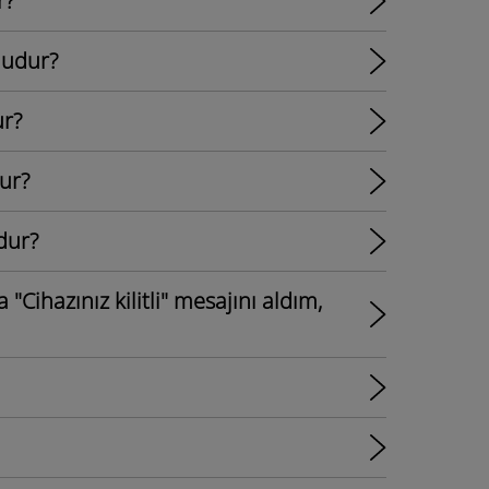
r?
ludur?
ur?
ur?
dur?
"Cihazınız kilitli" mesajını aldım,