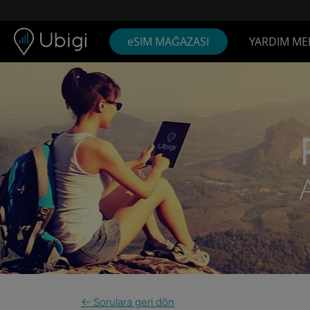
Skip to content
İçerik
Gezinme çubuğu
Alt bilgi
eSIM MAĞAZASI
YARDIM ME
← Sorulara geri dön