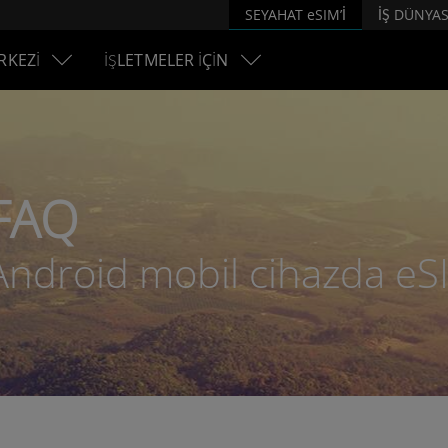
SEYAHAT eSIM’İ
İŞ DÜNYAS
RKEZİ
İŞLETMELER İÇİN
FAQ
Android mobil cihazda eS