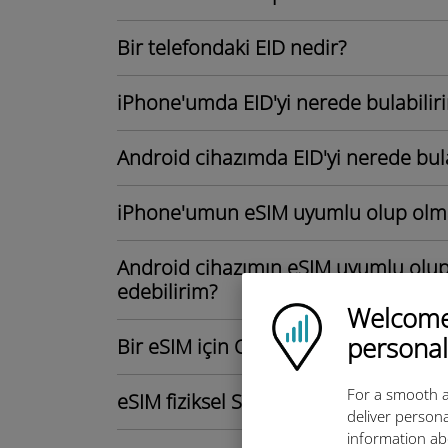
Bir telefondaki EID nedir?
iPhone'umda EID'yi nerede bulabilir
Android cihazımda EID'yi nerede bul
iPhone'umun eSIM uyumlu olup olmadı
Android cihazımın eSIM uyumlu olup 
edebilirim?
Welcome!
Ubigi logo
personal
Bir eSIM için QR kodunu nasıl alabili
For a smooth a
eSIM fiziksel SIM karttan daha mı iyi?
deliver persona
information ab