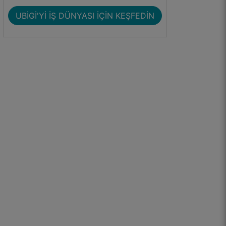
UBIGI'YI İŞ DÜNYASI IÇIN KEŞFEDIN