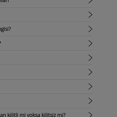
ları
gisi?
?
kilitli mi yoksa kilitsiz mi?