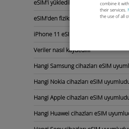
eSIM'i yükledikten sonra SIM Kartım
combine it with
their services.
the use of all 
eSIM'den fiziksel SIM'e geçebilir miy
iPhone 11 eSIM'i destekliyor mu?
Veriler nasıl kaydedilir
Hangi Samsung cihazları eSIM uyum
Hangi Nokia cihazları eSIM uyumlud
Hangi Apple cihazları eSIM uyumlud
Hangi Huawei cihazları eSIM uyumlu