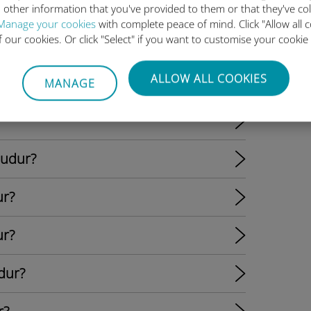
ı kullanmaya devam edebilir miyim?
 other information that you've provided to them or that they've co
Manage your cookies
with complete peace of mind. Click "Allow all c
of our cookies. Or click "Select" if you want to customise your cookie
im?
ALLOW ALL COOKIES
MANAGE
ludur?
ur?
ur?
dur?