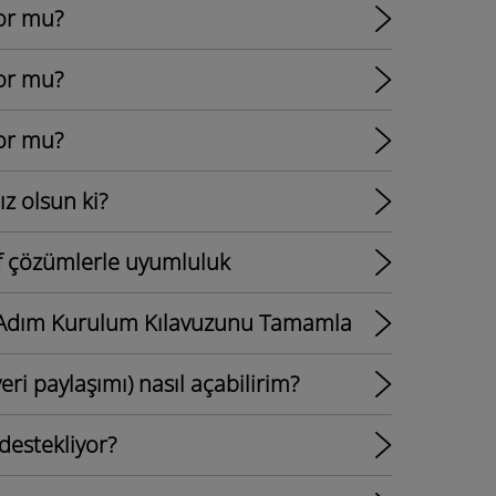
yor mu?
yor mu?
yor mu?
ız olsun ki?
if çözümlerle uyumluluk
m Adım Kurulum Kılavuzunu Tamamla
ri paylaşımı) nasıl açabilirim?
destekliyor?