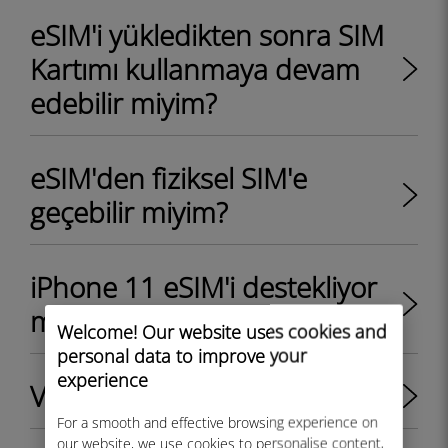
eSIM'i yükledikten sonra SIM
Kartımı kullanmaya devam
edebilir miyim?
eSIM'den fiziksel SIM'e
geçebilir miyim?
iPhone 11 eSIM'i destekliyor
mu?
Welcome! Our website uses cookies and
personal data to improve your
experience
Veriler nasıl kaydedilir
For a smooth and effective browsing experience on
our website, we use cookies to personalise content,