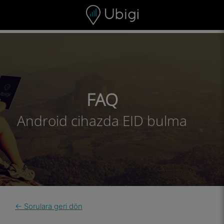
Skip to content
İçerik
Gezinme çubuğu
Alt bilgi
FAQ
Android cihazda EID bulma
← Sorulara geri dön