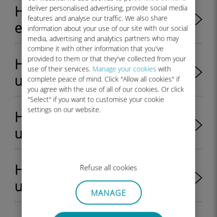
Hangi Samsung cihazları
deliver personalised advertising, provide social media
features and analyse our traffic. We also share
eSIM uyumludur?
information about your use of our site with our social
media, advertising and analytics partners who may
combine it with other information that you've
provided to them or that they've collected from your
Hangi Nokia cihazları eSIM
use of their services.
Manage your cookies
with
uyumludur?
complete peace of mind. Click "Allow all cookies" if
you agree with the use of all of our cookies. Or click
"Select" if you want to customise your cookie
settings on our website.
Hangi Apple cihazları eSIM
uyumludur?
Hangi Huawei cihazları eSIM
Refuse all cookies
uyumludur?
MANAGE