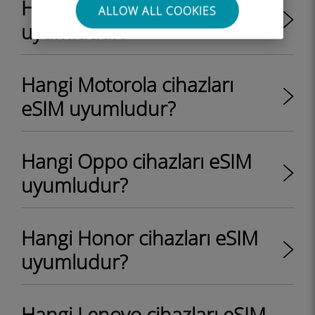
Hangi Sony cihazları eSIM
ALLOW ALL COOKIES
uyumludur?
Hangi Motorola cihazları
eSIM uyumludur?
Hangi Oppo cihazları eSIM
uyumludur?
Hangi Honor cihazları eSIM
uyumludur?
Hangi Lenovo cihazları eSIM