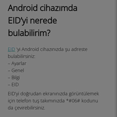
Android cihazımda
EID’yi nerede
bulabilirim?
EID
‘yi Android cihazınızda şu adreste
bulabilirsiniz:
– Ayarlar
– Genel
– Bilgi
– EID
EID’yi doğrudan ekranınızda görüntülemek
için telefon tuş takımınızda
*#06#
kodunu
da çevirebilirsiniz.