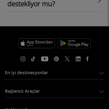
destekliyor mu?
En iyi destinasyonlar
USA için eSIM
Bağlantılı Araçlar
Avrupa için eSIM
Japonya için eSIM
BMW için Ubigi
Kanada için eSIM