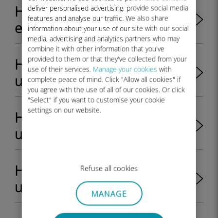
Hangi Samsung cihazları
deliver personalised advertising, provide social media
features and analyse our traffic. We also share
eSIM uyumludur?
information about your use of our site with our social
media, advertising and analytics partners who may
combine it with other information that you've
provided to them or that they've collected from your
Hangi Nokia cihazları eSIM
use of their services.
Manage your cookies
with
uyumludur?
complete peace of mind. Click "Allow all cookies" if
you agree with the use of all of our cookies. Or click
"Select" if you want to customise your cookie
settings on our website.
Hangi Apple cihazları eSIM
uyumludur?
Hangi Huawei cihazları eSIM
Refuse all cookies
uyumludur?
MANAGE