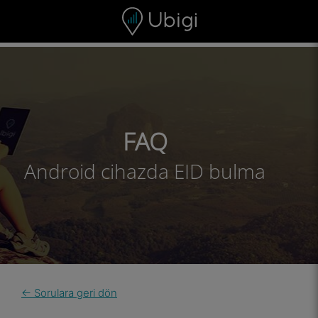
Skip to content
İçerik
Gezinme çubuğu
Alt bilgi
FAQ
Android cihazda EID bulma
← Sorulara geri dön