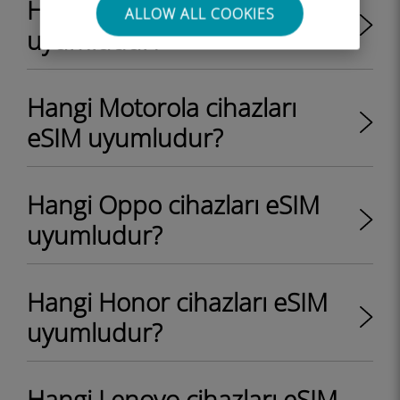
Hangi Sony cihazları eSIM
ALLOW ALL COOKIES
uyumludur?
Hangi Motorola cihazları
eSIM uyumludur?
Hangi Oppo cihazları eSIM
uyumludur?
Hangi Honor cihazları eSIM
uyumludur?
Hangi Lenovo cihazları eSIM