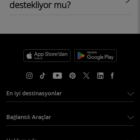
destekliyor mu?
En iyi destinasyonlar
USA için eSIM
Bağlantılı Araçlar
Avrupa için eSIM
Japonya için eSIM
BMW için Ubigi
Kanada için eSIM