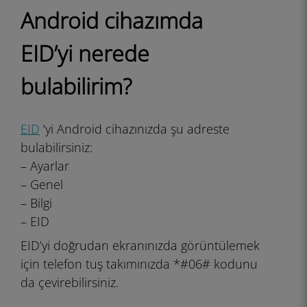
Android cihazımda
EID’yi nerede
bulabilirim?
EID
‘yi Android cihazınızda şu adreste
bulabilirsiniz:
– Ayarlar
– Genel
– Bilgi
– EID
EID’yi doğrudan ekranınızda görüntülemek
için telefon tuş takımınızda
*#06#
kodunu
da çevirebilirsiniz.