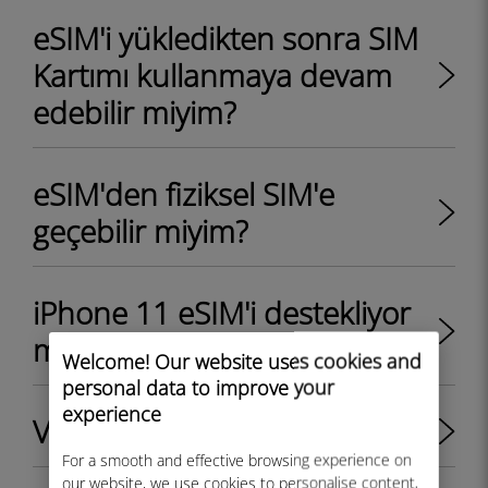
eSIM'i yükledikten sonra SIM
Kartımı kullanmaya devam
edebilir miyim?
eSIM'den fiziksel SIM'e
geçebilir miyim?
iPhone 11 eSIM'i destekliyor
mu?
Welcome! Our website uses cookies and
personal data to improve your
experience
Veriler nasıl kaydedilir
For a smooth and effective browsing experience on
our website, we use cookies to personalise content,