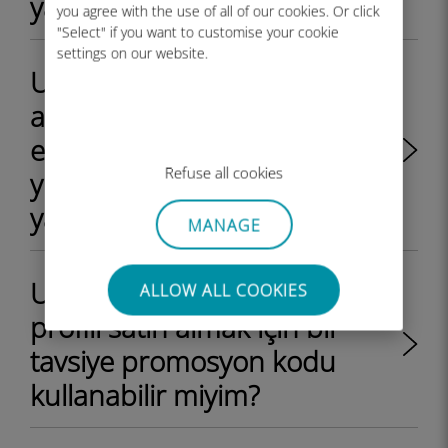
yapmam gerekiyor?
you agree with the use of all of our cookies. Or click
"Select" if you want to customise your cookie
settings on our website.
Ubigi eSIM profili satın aldım
ancak telefonum simlocklu ve
eSIM profilini
Refuse all cookies
yükleyemiyorum. Ne
yapmam gerekiyor?
MANAGE
Ubigi web sitesinde bir eSIM
ALLOW ALL COOKIES
profili satın almak için bir
tavsiye promosyon kodu
kullanabilir miyim?