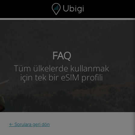
Skip to content
İçerik
Gezinme çubuğu
Alt bilgi
FAQ
Tüm ülkelerde kullanmak
için tek bir eSIM profili
← Sorulara geri dön