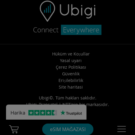
Hüküm ve Koşullar
Yasal uyarı
Çerez Politikası
Güvenlik
Erişilebilirlik
Site haritasi
Ubigi©. Tüm hakları saklıdır.
Ubigi,
Transatel | NTT
'nin bir markasıdır.
Harika
Cart Ubigi
Navigatio
eSIM MAĞAZASI