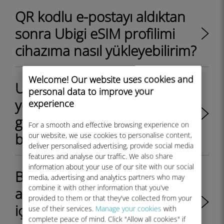
QR kodlu e-postayı aldıktan
sonra Ubigi eSIM profilimi
cihazıma nasıl yükleyebilirim?
Welcome! Our website uses cookies and
Ubigi eSIM profil siparişimde
personal data to improve your
yer alan veri planının
experience
geçerlilik süresi ne zaman
For a smooth and effective browsing experience on
başlayacak?
our website, we use cookies to personalise content,
deliver personalised advertising, provide social media
features and analyse our traffic. We also share
information about your use of our site with our social
Bir Ubigi eSIM profili satın
media, advertising and analytics partners who may
combine it with other information that you've
aldım ancak QR kodunu
provided to them or that they've collected from your
içeren e-postayı almadım. Ne
use of their services.
Manage your cookies
with
complete peace of mind. Click "Allow all cookies" if