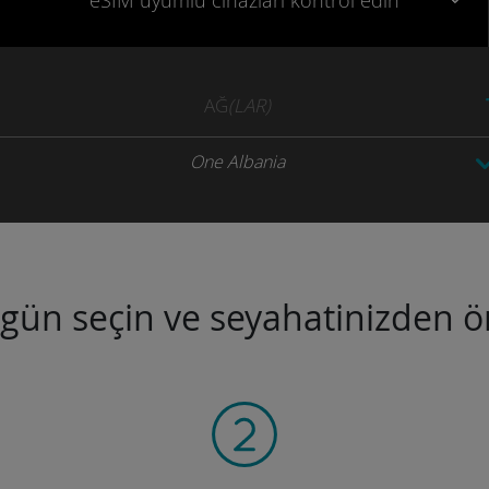
eSIM uyumlu
cihazları
kontrol edin
AĞ
(LAR)
One Albania
ugün seçin ve seyahatinizden ön