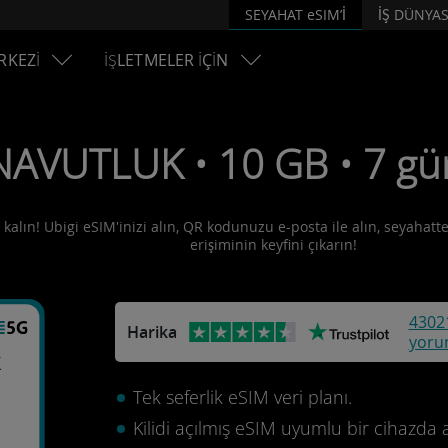
SEYAHAT eSIM’İ
İŞ DÜNYAS
RKEZİ
İŞLETMELER İÇİN
NAVUTLUK • 10 GB • 7 gü
kalın! Ubigi eSIM'inizi alın, QR kodunuzu e-posta ile alın, seyahatte
erişiminin keyfini çıkarın!
4302
Harika
yoru
k
Tek seferlik eSIM veri planı.
Kilidi açılmış eSIM uyumlu bir cihazda 