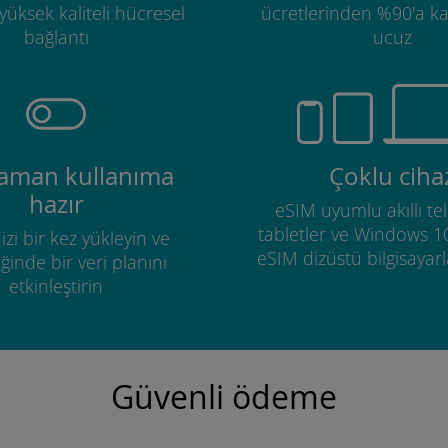
üksek kaliteli hücresel
ücretlerinden %90'a k
bağlantı
ucuz
zaman kullanıma
Çoklu ciha
hazır
eSIM uyumlu akıllı tel
tabletler ve Windows 1
izi bir kez yükleyin ve
eSIM dizüstü bilgisayarla
ğinde bir veri planını
etkinleştirin
Güvenli ödeme