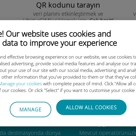
QR kodunu tarayın
veri planını etkinleştirmek ve
v
Ubigi eSIM'i yüklemek için.
Çok basit!
 Our website uses cookies and
 data to improve your experience
nd effective browsing experience on our website, we use cookies t
lised advertising, provide social media features and analyse our tra
out your use of our site with our social media, advertising and ana
luslararası eSIM neden bu kada
 other information that you've provided to them or that they've co
Manage your cookies
with complete peace of mind. Click "Allow all c
of our cookies. Or click "Select" if you want to customise your cookie
ALLOW ALL COOKIES
MANAGE
Küresel
Uygun maliye
zla destinasyonda dünya
Mevcut operatörünüzl