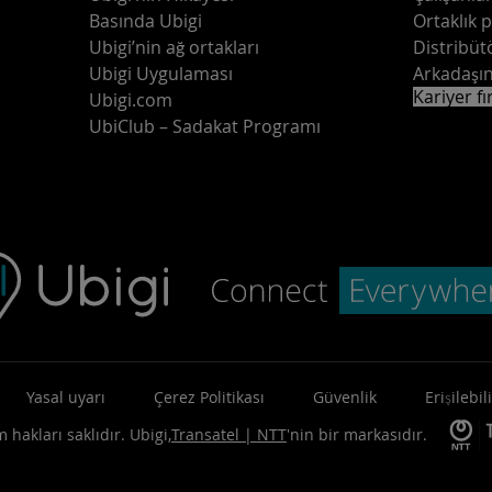
Basında Ubigi
Ortaklık 
Ubigi’nin ağ ortakları
Distribüt
Ubigi Uygulaması
Arkadaşın
Kariyer fı
Ubigi.com
UbiClub – Sadakat Programı
Yasal uyarı
Çerez Politikası
Güvenlik
Erişilebili
 hakları saklıdır.
Ubigi,
Transatel | NTT
'nin bir markasıdır.