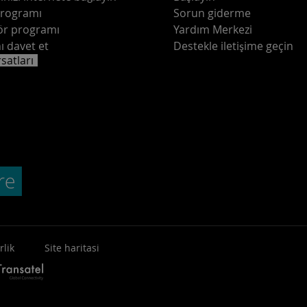
programı
Sorun giderme
ör programı
Yardım Merkezi
ı davet et
Destekle iletişime geçin
rsatları
rlik
Site haritasi