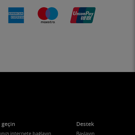
e geçin
Destek
ınızı internete bağlayın
Başlayın