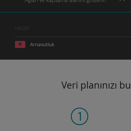
Ağları
ve kapsama
alanını gösterin
HEDEF
Arnavutluk
Veri planınızı b