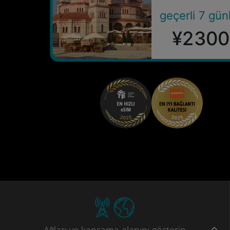
geçerli 7 gün
¥2300