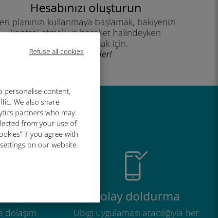
Hesabınızı oluşturun
eri planınızı kullanmaya başlamak, bakiyenizi
kontrol etmek ve hareket halindeyken
yükleme yapmak için.
Refuse all cookies
İyi eğlenceler!
o personalise content,
ffic. We also share
lytics partners who may
r harika
llected from your use of
ookies" if you agree with
 settings on our website.
tli
Kolay doldurma
e dolaşım
Ubigi uygulaması aracılığıyla her