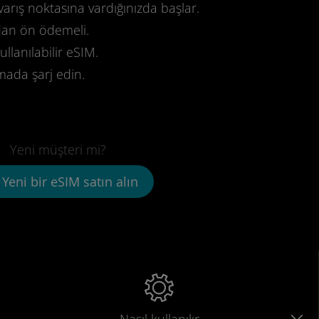
varış noktasına vardığınızda başlar.
dan ön ödemeli.
llanılabilir eSIM.
mada şarj edin.
Yeni müşteri mi?
Yeni bir eSIM satın alın