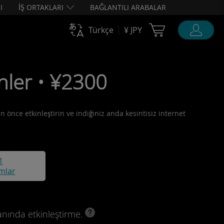
I
İŞ ORTAKLARI
BAĞLANTILI ARABALAR
Cart Ubigi
Türkçe
¥ JPY
nler • ¥2300
n önce etkinleştirin ve indiğiniz anda kesintisiz internet
1
mlar
anında etkinleştirme.