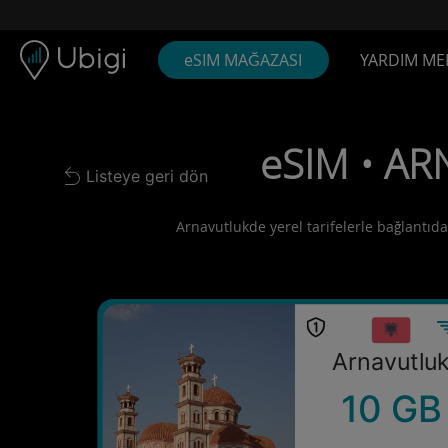
Skip to content
İçerik
Gezinme çubuğu
Alt bilgi
eSIM MAĞAZASI
YARDIM ME
eSIM • AR
Listeye geri dön
Back to list
Arnavutlukde yerel tarifelerle bağlantıda 
Arnavutlu
10 GB