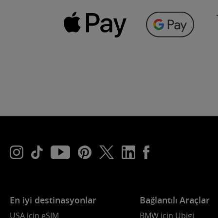
En iyi destinasyonlar
Bağlantılı Araçlar
USA için eSIM
BMW için Ubigi