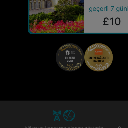
geçerli 7 gün
£10