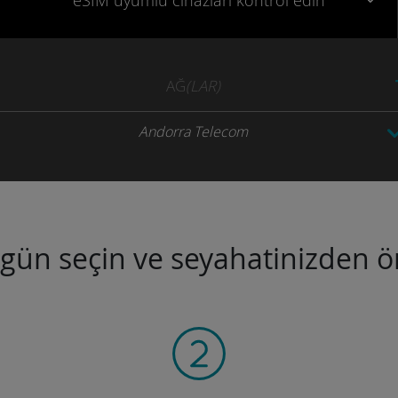
eSIM uyumlu
cihazları
kontrol edin
AĞ
(LAR)
Andorra Telecom
ugün seçin ve seyahatinizden ön