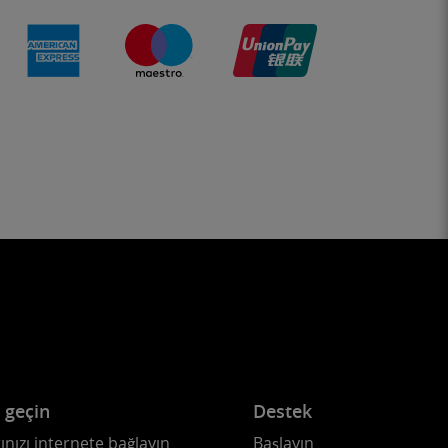
e geçin
Destek
ınızı internete bağlayın
Başlayın