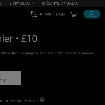
I
İŞ ORTAKLARI
BAĞLANTILI ARABALAR
Cart Ubigi
Türkçe
£ GBP
ler • £10
etkinleştirin ve indiğiniz anda kesintisiz internet erişiminin
6
mlar
anında etkinleştirme.