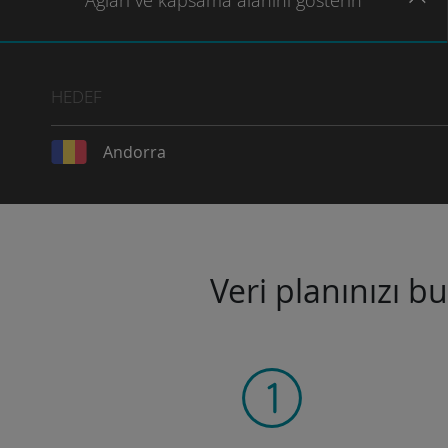
Ağları
ve kapsama
alanını gösterin
HEDEF
Andorra
Veri planınızı b