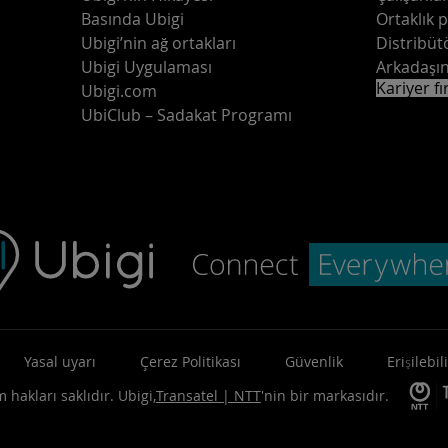
Basında Ubigi
Ortaklık 
Ubigi’nin ağ ortakları
Distribüt
Ubigi Uygulaması
Arkadaşın
Kariyer fı
Ubigi.com
UbiClub – Sadakat Programı
Yasal uyarı
Çerez Politikası
Güvenlik
Erişilebili
 hakları saklıdır.
Ubigi,
Transatel | NTT
'nin bir markasıdır.