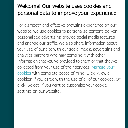
Welcome! Our website uses cookies and
personal data to improve your experience
Uygun maliyetli
For a smooth and effective browsing experience on our
website, we use cookies to personalise content, deliver
Mevcut operatörünüzle dolaşım
personalised advertising, provide social media features
ücretlerinden %90'a kadar daha
and analyse our traffic. We also share information about
ucuz
your use of our site with our social media, advertising and
analytics partners who may combine it with other
information that you've provided to them or that they've
collected from your use of their services.
Manage your
cookies
with complete peace of mind. Click "Allow all
cookies" if you agree with the use of all of our cookies. Or
click "Select" if you want to customise your cookie
Kolay doldurma
settings on our website.
Ubigi uygulaması aracılığıyla her
yerde, Wi-Fi veya kalan veri
olmadan bile