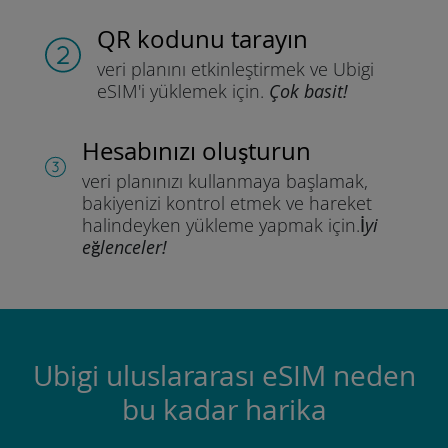
QR kodunu tarayın
veri planını etkinleştirmek ve
Ubigi
eSIM'i yüklemek için.
Çok basit!
Hesabınızı oluşturun
veri planınızı kullanmaya başlamak,
bakiyenizi kontrol etmek ve hareket
halindeyken yükleme yapmak için.
İyi
eğlenceler!
Ubigi uluslararası eSIM neden
bu kadar harika