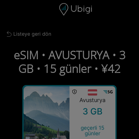
Skip to content
İçerik
Gezinme çubuğu
Alt bilgi
Listeye geri dön
Back to list
eSIM • AVUSTURYA • 3
GB • 15 günler • ¥42
Avusturya
3 GB
geçerli 15
günler