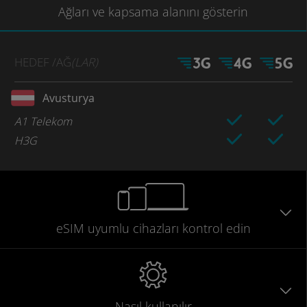
Ağları
ve kapsama
alanını gösterin
HEDEF
/AĞ
(LAR)
Avusturya
A1 Telekom
H3G
eSIM uyumlu
cihazları
kontrol edin
Nasıl kullanılır