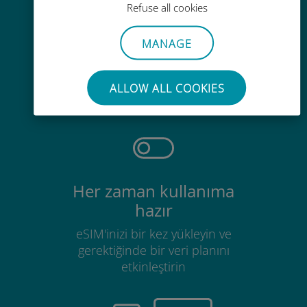
Refuse all cookies
MANAGE
Zahmetsiz
Mevcut SIM kartınızı çıkarmanıza
ALLOW ALL COOKIES
gerek yok
Her zaman kullanıma
hazır
eSIM'inizi bir kez yükleyin ve
gerektiğinde bir veri planını
etkinleştirin