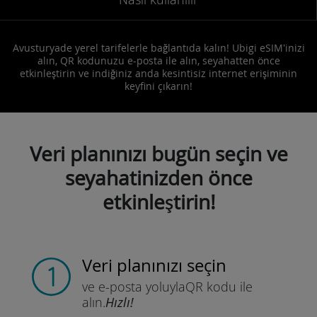
Avusturyade yerel tarifelerle bağlantıda kalın! Ubigi eSIM'inizi
alın, QR kodunuzu e-posta ile alın, seyahatten önce
etkinleştirin ve indiğiniz anda kesintisiz internet erişiminin
keyfini çıkarın!
Veri planınızı bugün seçin ve
seyahatinizden önce
etkinleştirin!
Veri planınızı seçin
ve e-posta yoluyla
QR kodu ile
alın.
Hızlı!