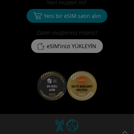
Yeni müşteri mi?
Yeni bir eSIM satın alın
Zaten müşteriniz misiniz?
eSIM'inizi YÜKLEYİN