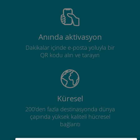
Anında aktivasyon
Dakikalar içinde e-posta yoluyla bir
QR kodu alın ve tarayın
Küresel
200'den fazla destinasyonda dünya
çapında yüksek kaliteli hücresel
bağlantı