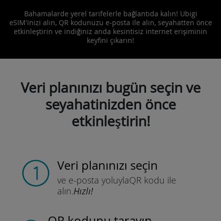
Bahamalarde yerel tarifelerle bağlantıda kalın! Ubigi
eSIM'inizi alın, QR kodunuzu e-posta ile alın, seyahatten önce
etkinleştirin ve indiğiniz anda kesintisiz internet erişiminin
keyfini çıkarın!
Veri planınızı bugün seçin ve
seyahatinizden önce
etkinleştirin!
Veri planınızı seçin
ve e-posta yoluyla
QR kodu ile
alın.
Hızlı!
QR kodunu tarayın