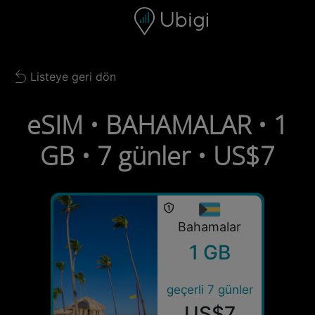
Skip to content
İçerik
Gezinme çubuğu
Alt bilgi
Listeye geri dön
Back to list
eSIM • BAHAMALAR • 1
GB • 7 günler • US$7
Bahamalar
1 GB
geçerli 7 günler
US$7