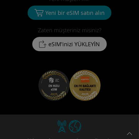
Yeni bir eSIM satın alın
Zaten müşteriniz misiniz?
eSIM'inizi YÜKLEYİN