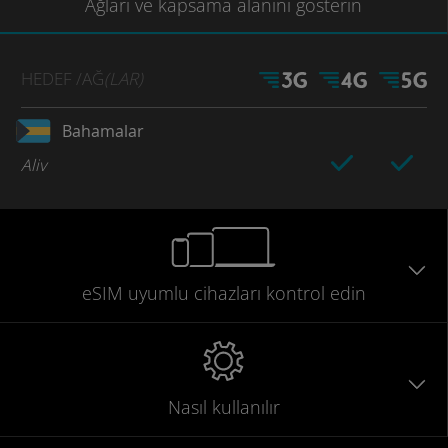
Ağları
ve kapsama
alanını gösterin
HEDEF
/AĞ
(LAR)
Bahamalar
Aliv
eSIM uyumlu
cihazları
kontrol edin
Nasıl kullanılır