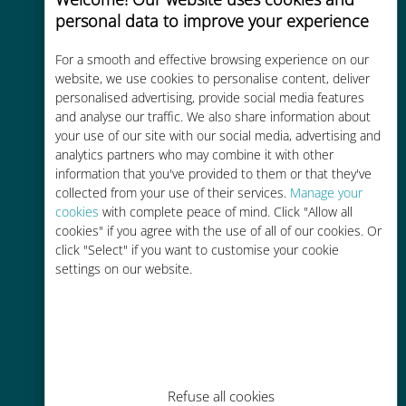
personal data to improve your experience
Uygun maliyetli
For a smooth and effective browsing experience on our
Mevcut operatörünüzle dolaşım
website, we use cookies to personalise content, deliver
ücretlerinden %90'a kadar daha
personalised advertising, provide social media features
ucuz
and analyse our traffic. We also share information about
your use of our site with our social media, advertising and
analytics partners who may combine it with other
information that you've provided to them or that they've
collected from your use of their services.
Manage your
cookies
with complete peace of mind. Click "Allow all
cookies" if you agree with the use of all of our cookies. Or
Kolay doldurma
click "Select" if you want to customise your cookie
settings on our website.
Ubigi uygulaması aracılığıyla her
yerde, Wi-Fi veya kalan veri
olmadan bile
Refuse all cookies