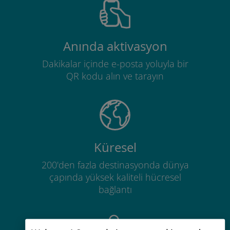
Anında aktivasyon
Dakikalar içinde e-posta yoluyla bir
QR kodu alın ve tarayın
Küresel
200'den fazla destinasyonda dünya
çapında yüksek kaliteli hücresel
bağlantı