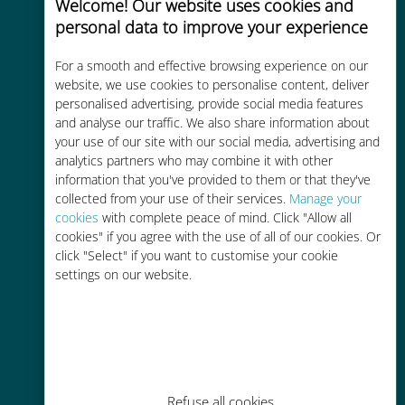
Welcome! Our website uses cookies and
personal data to improve your experience
Uygun maliyetli
For a smooth and effective browsing experience on our
Mevcut operatörünüzle dolaşım
website, we use cookies to personalise content, deliver
personalised advertising, provide social media features
ücretlerinden %90'a kadar daha
and analyse our traffic. We also share information about
ucuz
your use of our site with our social media, advertising and
analytics partners who may combine it with other
information that you've provided to them or that they've
collected from your use of their services.
Manage your
cookies
with complete peace of mind. Click "Allow all
cookies" if you agree with the use of all of our cookies. Or
Kolay doldurma
click "Select" if you want to customise your cookie
settings on our website.
Ubigi uygulaması aracılığıyla her
yerde, Wi-Fi veya kalan veri
olmadan bile
Refuse all cookies