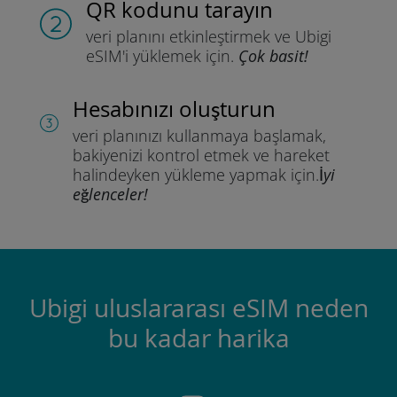
QR kodunu tarayın
veri planını etkinleştirmek ve
Ubigi
eSIM'i yüklemek için.
Çok basit!
Hesabınızı oluşturun
veri planınızı kullanmaya başlamak,
bakiyenizi kontrol etmek ve hareket
halindeyken yükleme yapmak için.
İyi
eğlenceler!
Ubigi uluslararası eSIM neden
bu kadar harika