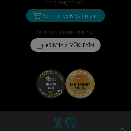
Yeni müşteri mi?
Yeni bir eSIM satın alın
Zaten müşteriniz misiniz?
eSIM'inizi YÜKLEYİN