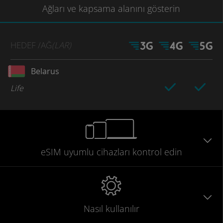
Ağları
ve kapsama
alanını gösterin
HEDEF
/AĞ
(LAR)
Belarus
Life
eSIM uyumlu
cihazları
kontrol edin
Nasıl kullanılır