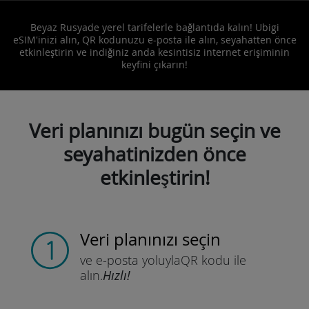
Beyaz Rusyade yerel tarifelerle bağlantıda kalın! Ubigi
eSIM'inizi alın, QR kodunuzu e-posta ile alın, seyahatten önce
etkinleştirin ve indiğiniz anda kesintisiz internet erişiminin
keyfini çıkarın!
Veri planınızı bugün seçin ve
seyahatinizden önce
etkinleştirin!
Veri planınızı seçin
ve e-posta yoluyla
QR kodu ile
alın.
Hızlı!