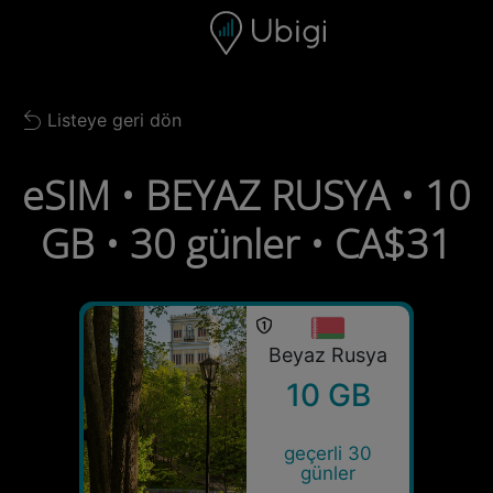
Skip to content
İçerik
Gezinme çubuğu
Alt bilgi
Listeye geri dön
Back to list
eSIM • BEYAZ RUSYA • 10
GB • 30 günler • CA$31
Beyaz Rusya
10 GB
geçerli 30
günler