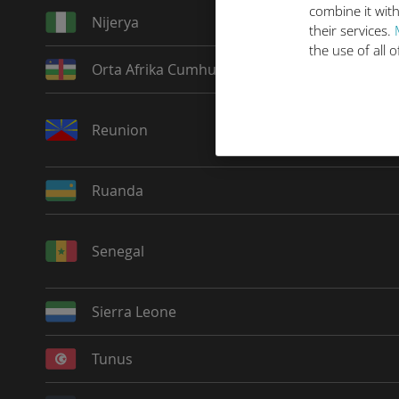
combine it with
Nijerya
their services.
the use of all 
Orta Afrika Cumhuriyeti
Reunion
Ruanda
Senegal
Sierra Leone
Tunus