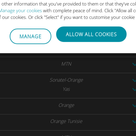
 other information that you've provided to them or that they've co
MTN
Manage your cookies
with complete peace of mind. Click "Allow all c
of our cookies. Or click "Select" if you want to customise your cookie
Orange
ALLOW ALL COOKIES
MANAGE
Orange
SRR
MTN
Sonatel-Orange
Yas
Orange
Orange Tunisie