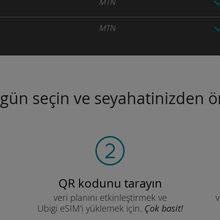
MTN
MTN
ugün seçin ve seyahatinizden ön
QR kodunu tarayın
veri planını etkinleştirmek ve
v
Ubigi eSIM'i yüklemek için.
Çok basit!