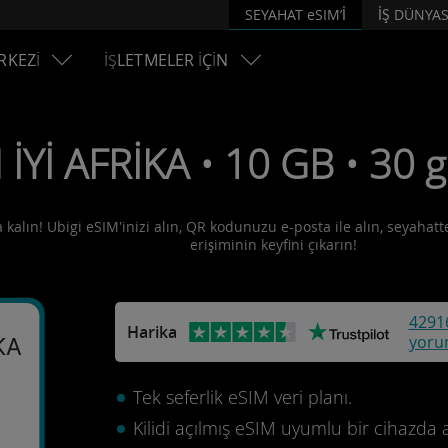
SEYAHAT eSIM’İ
İŞ DÜNYAS
RKEZİ
İŞLETMELER İÇİN
 İYİ AFRİKA • 10 GB • 30 
a kalın! Ubigi eSIM'inizi alın, QR kodunuzu e-posta ile alın, seyahatt
erişiminin keyfini çıkarın!
4291
Harika
yoru
KA
Tek seferlik eSIM veri planı.
Kilidi açılmış eSIM uyumlu bir cihazda 