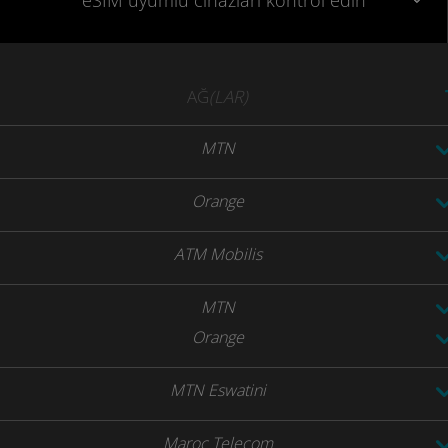
eSIM uyumlu
cihazları
kontrol edin
AĞ
(LAR)
MTN
Orange
ATM Mobilis
MTN
Orange
MTN Eswatini
Maroc Telecom