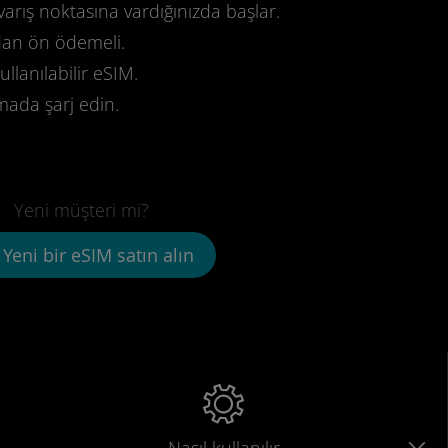
varış noktasına vardığınızda başlar.
dan ön ödemeli.
llanılabilir eSIM.
mada şarj edin.
Yeni müşteri mi?
Yeni bir eSIM satın alın