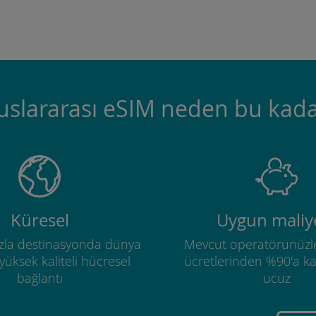
luslararası eSIM neden bu kada
Küresel
Uygun maliye
zla destinasyonda dünya
Mevcut operatörünüzl
üksek kaliteli hücresel
ücretlerinden %90'a k
bağlantı
ucuz