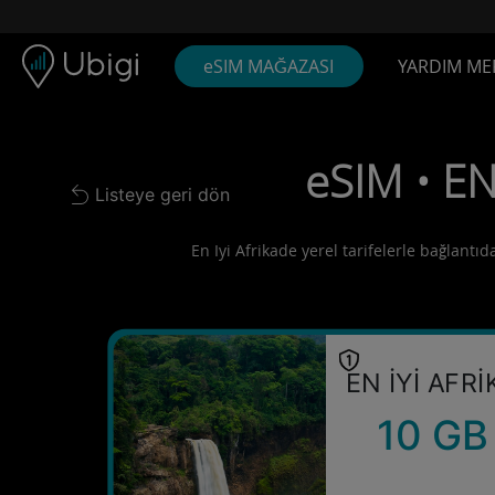
Skip to content
İçerik
Gezinme çubuğu
Alt bilgi
eSIM MAĞAZASI
YARDIM ME
eSIM • EN
Listeye geri dön
Back to list
En Iyi Afrikade yerel tarifelerle bağlantıd
EN İYİ AFRİ
10 GB