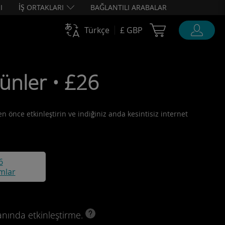
I
İŞ ORTAKLARI
BAĞLANTILI ARABALAR
Cart Ubigi
Türkçe
£ GBP
günler • £26
en önce etkinleştirin ve indiğiniz anda kesintisiz internet
6
mlar
anında etkinleştirme.