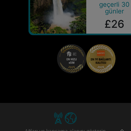
geçerli 30
günler
£26