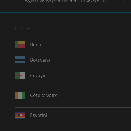
Ağları
ve kapsama
alanını gösterin
HEDEF
Benin
Botsvana
Cezayir
Côte d’Ivoire
Esvatini